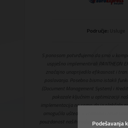
Područje:
Usluge
S ponosom potvrđujemo da smo u komp
uspješno implementirali PANTHEON ERP
značajno unaprijedilo efikasnost i tra
poslovanja. Posebno bismo istakli fun
(Document Management System) i Kredite i
pokazale ključnim u optimizaciji na
implementacija ne samo da je olakšala na
omogućila uštede u vremenu i resursima,
pouzdanost naših podataka te unaprijedila
Podešavanja k