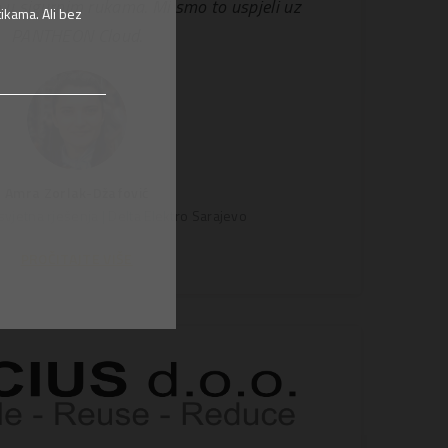
u sigurnim rukama. Mi smo to uspjeli uz
ikama. Ali bez
PANTHEON Cloud.
Amra Zorlak-Džafović
svjetna rješenja | Delta Elektro Sarajevo
PROČITAJTE VIŠE