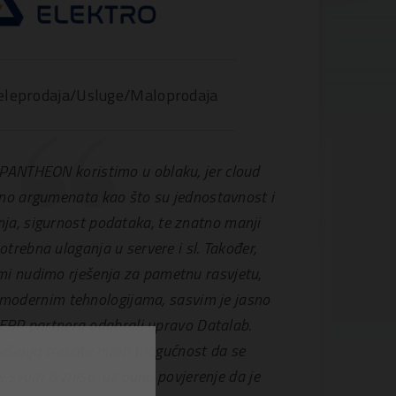
eleprodaja/Usluge/Maloprodaja
 PANTHEON koristimo u oblaku, jer cloud
jno argumenata kao što su jednostavnost i
ja, sigurnost podataka, te znatno manji
potrebna ulaganja u servere i sl. Također,
mi nudimo rješenja za pametnu rasvjetu,
 modernim tehnologijama, sasvim je jasno
ERP partnera odabrali upravo Datalab.
ešenja trebate imati mogućnost da se
e svom biznisu, uz puno povjerenje da je