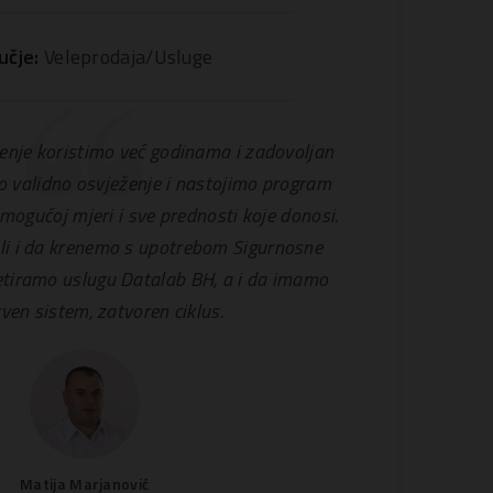
učje:
Veleprodaja/Usluge
nje koristimo već godinama i zadovoljan
 validno osvježenje i nastojimo program
j mogućoj mjeri i sve prednosti koje donosi.
li i da krenemo s upotrebom Sigurnosne
letiramo uslugu Datalab BH, a i da imamo
tven sistem, zatvoren ciklus.
Matija Marjanović