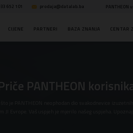
33 652 101
prodaja@datalab.ba
PANTHEON u
CIJENE
PARTNERI
BAZA ZNANJA
CENTAR 
Priče PANTHEON korisnik
što je PANTHEON neophodan dio svakodnevice izuzetnih
 JI Evrope. Vaš uspjeh je mjerilo našeg uspjeha. Upoznaj