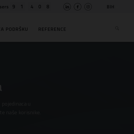
9
1
4
0
8
BIH
sers
SLO
HR
ZA PODRŠKU
REFERENCE
EN
MK
RS
AL
ME
BG
a
KS
 pojedinaca u
te naše korisnike.