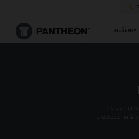
0
RJEŠENJA
Ponosni smo 
preduzećima širom