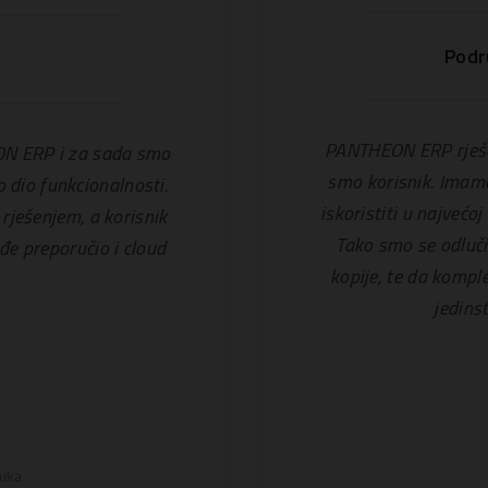
Podr
PANTHEON ERP rješe
EON ERP i za sada smo
smo korisnik. Imamo
 dio funkcionalnosti.
iskoristiti u najvećo
rješenjem, a korisnik
Tako smo se odluči
e preporučio i cloud
kopije, te da komp
jedins
Luka