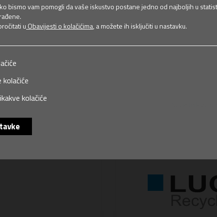
vaše računovodstvo 
ako bismo vam pomogli da vaše iskustvo postane jedno od najboljih u statist
rađene.
očitati u
Obavijesti o kolačićima
, a možete ih isključiti u nastavku.
lačiće
 kolačiće
Express d.o.o.
ikakve kolačiće
Savjetnik za ra
tavke