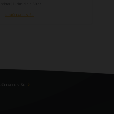
irektor | Lucius d.o.o. Vitez
PROČITAJTE VIŠE
OČITAJTE VIŠE