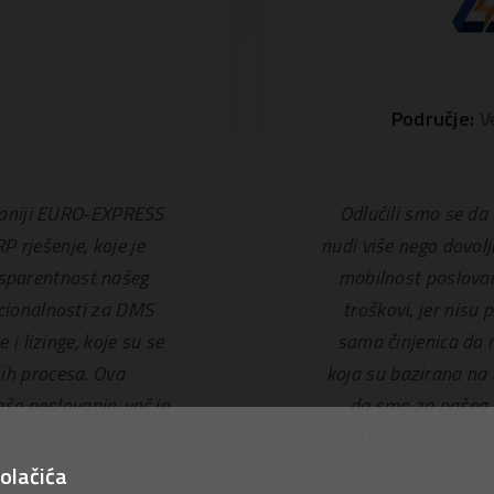
Područje:
V
aniji EURO-EXPRESS
Odlučili smo se da
 rješenje, koje je
nudi više nego dovol
nsparentnost našeg
mobilnost poslovan
kcionalnosti za DMS
troškovi, jer nisu 
 lizinge, koje su se
sama činjenica da 
ših procesa. Ova
koja su bazirana na
še poslovanje, već je
da smo za našeg 
 povećala tačnost i
Odabirom ERP rj
 opšti kvalitet našeg
bezbrižno posvetit
olačića