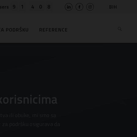
9
1
4
0
8
BIH
sers
SLO
HR
ZA PODRŠKU
REFERENCE
EN
MK
RS
AL
ME
BG
KS
korisnicima
tva ili obuke, mi smo sa
 za podršku osigurava da