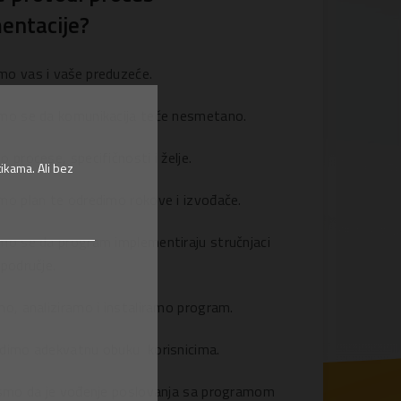
entacije?
o vas i vaše preduzeće.
mo se da komunikacija teče nesmetano.
 procese, specifičnosti i želje.
ikama. Ali bez
mo plan te odredimo rokove i izvođače.
mo se da program implementiraju stručnjaci
područje.
o, analiziramo i instaliramo program.
dimo adekvatnu obuku korisnicima.
 smo da je vođenje poslovanja sa programom