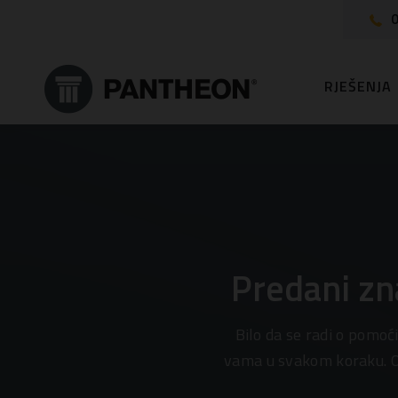
0
RJEŠENJA
Predani zn
Bilo da se radi o pomoć
vama u svakom koraku. O