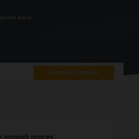
pješno sutra.
KORISNIČKE STRANICE
e provodi proces