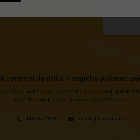
PANTHE
preduze
 li spremni da priču o uspjehu pričamo za
Obratite se našim konsultantima kako biste pronašli rješenje koj
optimizira vaše procese i olakšava vaš poslovni dan.
033 652 101
pomoc@datalab.ba