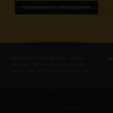
RAZGOVARAJMO O VAŠIM IZAZOVIMA
Poslujte brže, fleksibilnije i lakše - poslujte
PR
elektronski. Digitalizirajte svoje poslovanje
pomoću PANTHEON-a i usluga ePoslovanja.
KA
PREDUZEĆE