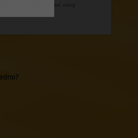
ON odskočna daska za rast vašeg
ća.
jedno?
e