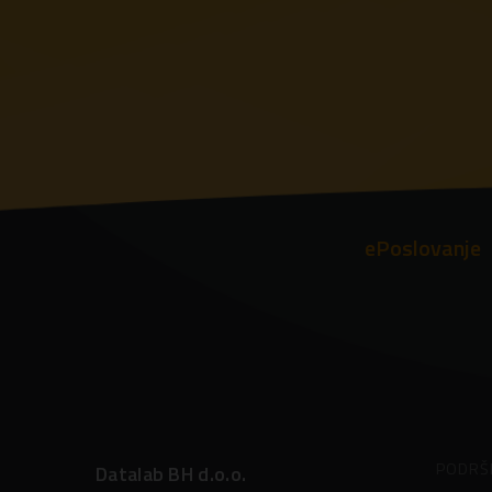
ePoslovanje
PODRŠ
Datalab BH d.o.o.