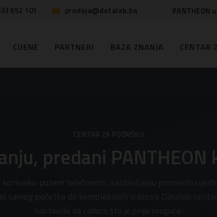
33 652 101
prodaja@datalab.ba
PANTHEON u
CIJENE
PARTNERI
BAZA ZNANJA
CENTAR 
CENTAR ZA PODRŠKU
anju, predani PANTHEON 
i korisniku putem telefonom, sastavljanju pismenih uputs
d samog početka do kompleksnih izazova Datalab centar
nastavite sa radom što je prije moguće.