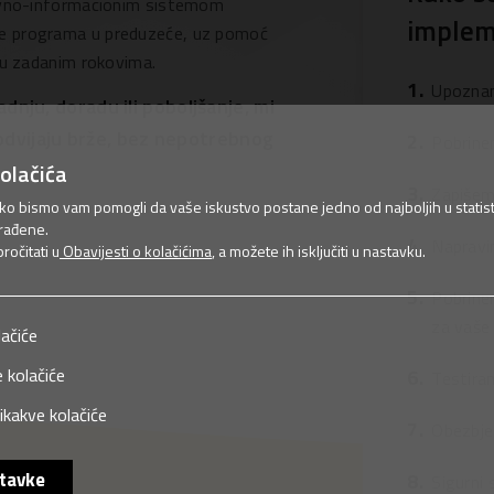
lovno-informacionim sistemom
implem
je programa u preduzeće, uz pomoć
 u zadanim rokovima.
Upoznam
ju, doradu ili poboljšanje, mi
 odvijaju brže, bez nepotrebnog
Pobrine
olačića
Zapišemo
ako bismo vam pomogli da vaše iskustvo postane jedno od najboljih u statist
rađene.
Napravi
očitati u
Obavijesti o kolačićima
, a možete ih isključiti u nastavku.
Pobrine
za vaše 
lačiće
 kolačiće
Testiram
ikakve kolačiće
Obezbje
tavke
Sigurni