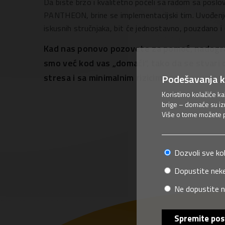
Da biste brzo i kvalitetno počeli sa radom sa pos
PANTHEON, brine se implementacijski tim. Uvođen
iskusnih stručnjaka, bit će jednostavno, pouzdano i
Kad nas ponovo pozovete za pomoć, nadogradn
smo već kod vas „domaći“, tako da se stvari
stresa i sa minimalnim rizicima.
Podešavanja k
Koristimo kolačiće k
brige – domaće su iz
Više o tome možete pr
Dozvoli sve ko
Dopustite neke
Ne dopustite n
Spremite pos