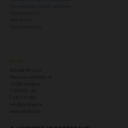
Posredovanje osobnih podataka
Politika kolačića
Web dodaci
Prava pojedinaca
Kontakt
Datalab BH d.o.o.
Vilsonovo šetalište 10
71 000 Sarajevo
T 033 652 101
F 033 711 656
info@datalab.ba
www.datalab.ba