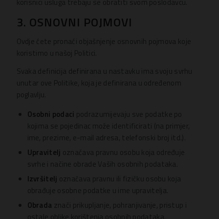
korisnici usluga trebaju se obratiti svom poslodavcu.
3. OSNOVNI POJMOVI
Ovdje ćete pronaći objašnjenje osnovnih pojmova koje
koristimo u našoj Politici.
Svaka definicija definirana u nastavku ima svoju svrhu
unutar ove Politike, koja je definirana u određenom
poglavlju.
Osobni podaci
podrazumijevaju sve podatke po
kojima se pojedinac može identificirati (na primjer,
ime, prezime, e-mail adresa, telefonski broj itd.).
Upravitelj
označava pravnu osobu koja određuje
svrhe i načine obrade Vaših osobnih podataka.
Izvršitelj
označava pravnu ili fizičku osobu koja
obrađuje osobne podatke u ime upravitelja.
Obrada
znači prikupljanje, pohranjivanje, pristup i
ostale oblike korištenja osobnih podataka.