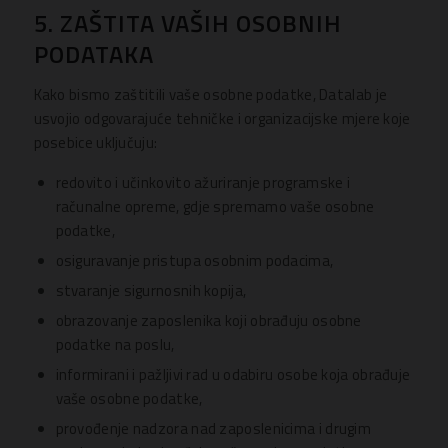
5. ZAŠTITA VAŠIH OSOBNIH
PODATAKA
Kako bismo zaštitili vaše osobne podatke, Datalab je
usvojio odgovarajuće tehničke i organizacijske mjere koje
posebice uključuju:
redovito i učinkovito ažuriranje programske i
računalne opreme, gdje spremamo vaše osobne
podatke,
osiguravanje pristupa osobnim podacima,
stvaranje sigurnosnih kopija,
obrazovanje zaposlenika koji obrađuju osobne
podatke na poslu,
informirani i pažljivi rad u odabiru osobe koja obrađuje
vaše osobne podatke,
provođenje nadzora nad zaposlenicima i drugim