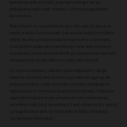
korištenja web stranice, koja nam omogućuje da
poboljšamo našu web stranicu i učinimo juugodnijom
korisnicima.
Neki kolačići su neophodni jer bez njih web stranica ne
može pravilno funkcionirati, sve ostale kolačiće možete
odbiti. Nužno potrebne kolačiće koristimo za pohranu
statističkih podataka o korištenju naše web stranice i
za pohranu podataka potrebnih za ispunjavanje kontakt
obrazaca koji su ponuđeni na našoj web stranici.
Uz nužno potrebne, također upotrebljavamo i druge
kolačiće na našoj web stranici, koji nam omogućuju da
bolje upoznamo naših korisnika i pružimo prilagođeno
oglašavanje na temelju prikupljenih podataka. Odbijanje
upotrebe kolačića može uzrokovati nefunkcioniranje
određenih sadržaj ili sposobnosti web stranice (tu spada
i prilagođavanje web stranice kako bi bila zanimljivija
i atraktivnija korisniku).