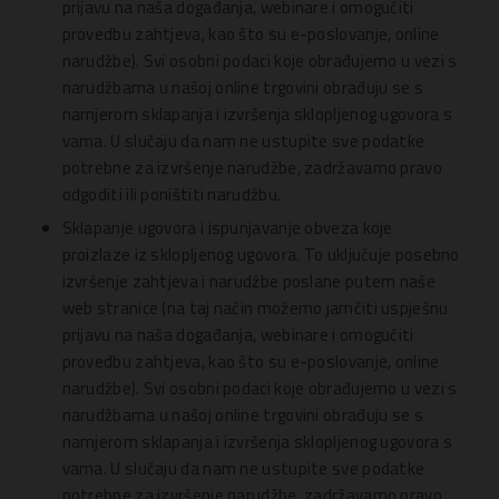
prijavu na naša događanja, webinare i omogućiti
provedbu zahtjeva, kao što su e-poslovanje, online
narudžbe). Svi osobni podaci koje obrađujemo u vezi s
narudžbama u našoj online trgovini obrađuju se s
namjerom sklapanja i izvršenja sklopljenog ugovora s
vama. U slučaju da nam ne ustupite sve podatke
potrebne za izvršenje narudžbe, zadržavamo pravo
odgoditi ili poništiti narudžbu.
Sklapanje ugovora i ispunjavanje obveza koje
proizlaze iz sklopljenog ugovora. To uključuje posebno
izvršenje zahtjeva i narudžbe poslane putem naše
web stranice (na taj način možemo jamčiti uspješnu
prijavu na naša događanja, webinare i omogućiti
provedbu zahtjeva, kao što su e-poslovanje, online
narudžbe). Svi osobni podaci koje obrađujemo u vezi s
narudžbama u našoj online trgovini obrađuju se s
namjerom sklapanja i izvršenja sklopljenog ugovora s
vama. U slučaju da nam ne ustupite sve podatke
potrebne za izvršenje narudžbe, zadržavamo pravo