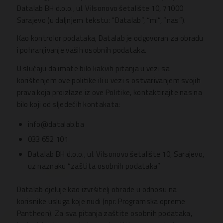
Datalab BH d.o.o., ul. Vilsonovo šetalište 10, 71000
Sarajevo (u daljnjem tekstu: “Datalab”, “mi”, “nas”).
Kao kontrolor podataka, Datalab je odgovoran za obradu
i pohranjivanje vaših osobnih podataka.
U slučaju da imate bilo kakvih pitanja u vezi sa
korištenjem ove politike ili u vezi s ostvarivanjem svojih
prava koja proizlaze iz ove Politike, kontaktirajte nas na
bilo koji od sljedećih kontakata:
info@datalab.ba
033 652 101
Datalab BH d.o.o., ul. Vilsonovo šetalište 10, Sarajevo,
uz naznaku “zaštita osobnih podataka”
Datalab djeluje kao izvršitelj obrade u odnosu na
korisnike usluga koje nudi (npr. Programska opreme
Pantheon). Za sva pitanja zaštite osobnih podataka,