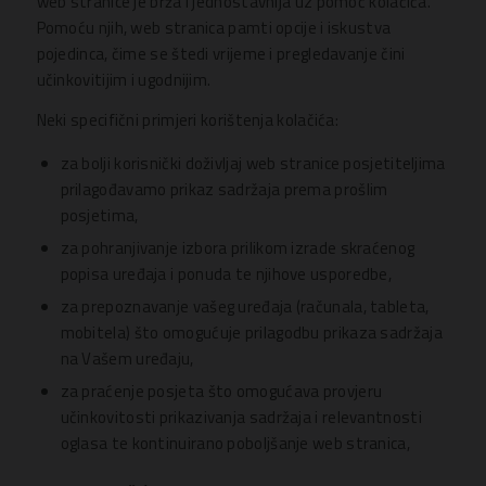
web stranice je brža i jednostavnija uz pomoć kolačića.
Pomoću njih, web stranica pamti opcije i iskustva
pojedinca, čime se štedi vrijeme i pregledavanje čini
učinkovitijim i ugodnijim.
Neki specifični primjeri korištenja kolačića:
za bolji korisnički doživljaj web stranice posjetiteljima
prilagođavamo prikaz sadržaja prema prošlim
posjetima,
za pohranjivanje izbora prilikom izrade skraćenog
popisa uređaja i ponuda te njihove usporedbe,
za prepoznavanje vašeg uređaja (računala, tableta,
mobitela) što omogućuje prilagodbu prikaza sadržaja
na Vašem uređaju,
za praćenje posjeta što omogućava provjeru
učinkovitosti prikazivanja sadržaja i relevantnosti
oglasa te kontinuirano poboljšanje web stranica,