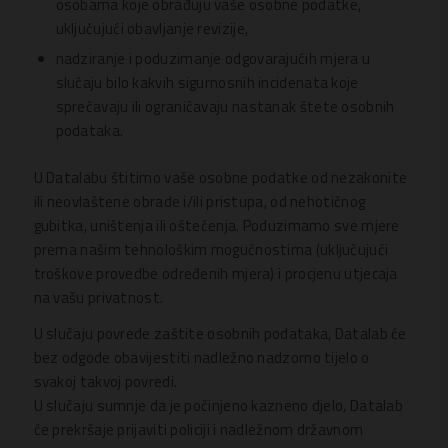
osobama koje obrađuju vaše osobne podatke,
uključujući obavljanje revizije,
nadziranje i poduzimanje odgovarajućih mjera u
slučaju bilo kakvih sigurnosnih incidenata koje
sprečavaju ili ograničavaju nastanak štete osobnih
podataka.
U Datalabu štitimo vaše osobne podatke od nezakonite
ili neovlaštene obrade i/ili pristupa, od nehotičnog
gubitka, uništenja ili oštećenja. Poduzimamo sve mjere
prema našim tehnološkim mogućnostima (uključujući
troškove provedbe određenih mjera) i procjenu utjecaja
na vašu privatnost.
U slučaju povrede zaštite osobnih podataka, Datalab će
bez odgode obavijestiti nadležno nadzorno tijelo o
svakoj takvoj povredi.
U slučaju sumnje da je počinjeno kazneno djelo, Datalab
će prekršaje prijaviti policiji i nadležnom državnom