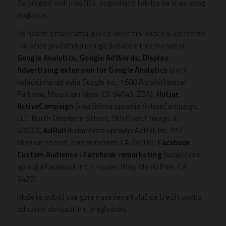
Za pregled svih kolačića, pogledajte tablicu na kraju ovog
poglavlja.
Na našim stranicama, pored vlastitih kolačića, koristimo
i kolačiće pružatelja usluga (kolačiće trećih osoba):
Google Analytics, Google AdWords, Display
Advertising extension for Google Analytics
(svim
kolačićima upravlja Google Inc., 1600 Amphitheater
Parkway, Mountain View, CA 94043, ZDA),
Hotjar,
ActiveCampaign
(kolačićima upravlja ActiveCampaign,
LLC, North Dearborn Street, 5th Floor, Chicago, IL
60602),
AdRoll
(kolačićima upravlja AdRoll Inc. 972
Mission Street, San Francisco, CA 94103),
Facebook
Custom Audience i Facebook remarketing
(kolačićima
upravlja Facebook Inc, 1 Hacker Way, Menlo Park, CA
9420).
Možete odbiti sve gore navedene kolačiće trećih osoba
odnosno obrisati ih u pregledniku.