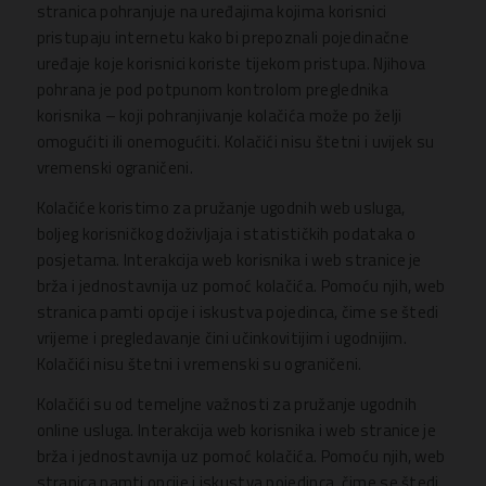
stranica pohranjuje na uređajima kojima korisnici
pristupaju internetu kako bi prepoznali pojedinačne
uređaje koje korisnici koriste tijekom pristupa. Njihova
pohrana je pod potpunom kontrolom preglednika
korisnika – koji pohranjivanje kolačića može po želji
omogućiti ili onemogućiti. Kolačići nisu štetni i uvijek su
vremenski ograničeni.
Kolačiće koristimo za pružanje ugodnih web usluga,
boljeg korisničkog doživljaja i statističkih podataka o
posjetama. Interakcija web korisnika i web stranice je
brža i jednostavnija uz pomoć kolačića. Pomoću njih, web
stranica pamti opcije i iskustva pojedinca, čime se štedi
vrijeme i pregledavanje čini učinkovitijim i ugodnijim.
Kolačići nisu štetni i vremenski su ograničeni.
Kolačići su od temeljne važnosti za pružanje ugodnih
online usluga. Interakcija web korisnika i web stranice je
brža i jednostavnija uz pomoć kolačića. Pomoću njih, web
stranica pamti opcije i iskustva pojedinca, čime se štedi