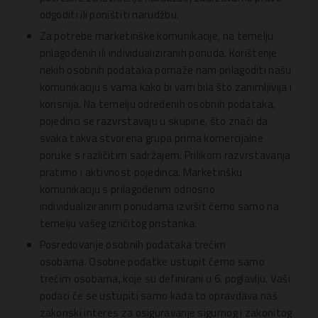
odgoditi ili poništiti narudžbu.
Za potrebe marketinške komunikacije, na temelju
prilagođenih ili individualiziranih ponuda. Korištenje
nekih osobnih podataka pomaže nam prilagoditi našu
komunikaciju s vama kako bi vam bila što zanimljivija i
korisnija. Na temelju određenih osobnih podataka,
pojedinci se razvrstavaju u skupine, što znači da
svaka takva stvorena grupa prima komercijalne
poruke s različitim sadržajem. Prilikom razvrstavanja
pratimo i aktivnost pojedinca. Marketinšku
komunikaciju s prilagođenim odnosno
individualiziranim ponudama izvršit ćemo samo na
temelju vašeg izričitog pristanka.
Posredovanje osobnih podataka trećim
osobama. Osobne podatke ustupit ćemo samo
trećim osobama, koje su definirani u 6. poglavlju. Vaši
podaci će se ustupiti samo kada to opravdava naš
zakonski interes za osiguravanje sigurnog i zakonitog