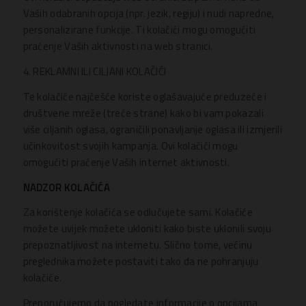
Vaših odabranih opcija (npr. jezik, regiju) i nudi napredne,
personalizirane funkcije. Ti kolačići mogu omogućiti
praćenje Vaših aktivnosti na web stranici.
4. REKLAMNI ILI CILJANI KOLAČIĆI
Te kolačiće najčešće koriste oglašavajuće preduzeće i
društvene mreže (treće strane) kako bi vam pokazali
više ciljanih oglasa, ograničili ponavljanje oglasa ili izmjerili
učinkovitost svojih kampanja. Ovi kolačići mogu
omogućiti praćenje Vaših internet aktivnosti.
NADZOR KOLAČIĆA
Za korištenje kolačića se odlučujete sami. Kolačiće
možete uvijek možete ukloniti kako biste uklonili svoju
prepoznatljivost na internetu. Slično tome, većinu
preglednika možete postaviti tako da ne pohranjuju
kolačiće.
Preporučujemo da pogledate informacije o opcijama