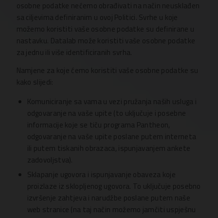
osobne podatke nećemo obrađivati na način neusklađen
sa ciljevima definiranim u ovoj Politici. Svrhe u koje
možemo koristiti vaše osobne podatke su definirane u
nastavku. Datalab može koristiti vaše osobne podatke
za jednu ili više identificiranih svrha.
Namjene za koje ćemo koristiti vaše osobne podatke su
kako slijedi:
Komuniciranje sa vama u vezi pružanja naših usluga i
odgovaranje na vaše upite (to uključuje i posebne
informacije koje se tiču programa Pantheon,
odgovaranje na vaše upite poslane putem interneta
ili putem tiskanih obrazaca, ispunjavanjem ankete
zadovoljstva).
Sklapanje ugovora i ispunjavanje obaveza koje
proizlaze iz sklopljenog ugovora. To uključuje posebno
izvršenje zahtjeva i narudžbe poslane putem naše
web stranice (na taj način možemo jamčiti uspješnu