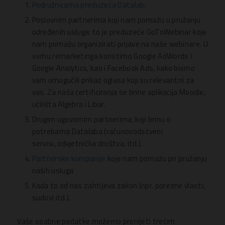
Podružnicama preduzeća Datalab
;
Poslovnim partnerima koji nam pomažu u pružanju
određenih usluga: to je preduzeće GoToWebinar koje
nam pomažu organizirati prijave na naše webinare. U
svrhu remarketinga koristimo Google AdWords i
Google Analytics, kao i Facebook Ads, kako bismo
vam omogućili prikaz oglasa koji su relevantni za
vas. Za naša certificiranja se brine aplikacija Moodle,
učilišta Algebra i Libar.
Drugim ugovornim partnerima, koji brinu o
potrebama Datalaba (računovodstveni
servisi, odvjetnička društva, itd.).
Partnerske kompanije
koje nam pomažu pri pružanju
naših usluga
Kada to od nas zahtijeva zakon (npr. porezne vlasti,
sudovi itd.).
Vaše osobne podatke možemo prenijeti trećim