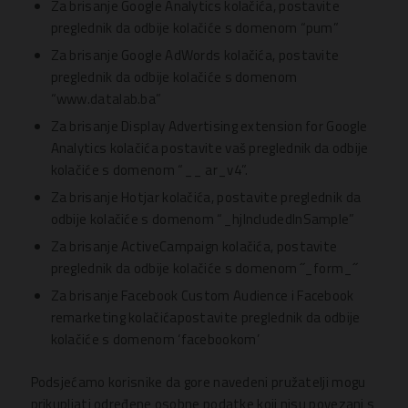
Za brisanje Google Analytics kolačića, postavite
preglednik da odbije kolačiće s domenom “pum”
Za brisanje Google AdWords kolačića, postavite
preglednik da odbije kolačiće s domenom
“www.datalab.ba”
Za brisanje Display Advertising extension for Google
Analytics kolačića postavite vaš preglednik da odbije
kolačiće s domenom “__ ar_v4”.
Za brisanje Hotjar kolačića, postavite preglednik da
odbije kolačiće s domenom “_hjIncludedInSample”
Za brisanje ActiveCampaign kolačića, postavite
preglednik da odbije kolačiće s domenom ˝_form_˝
Za brisanje Facebook Custom Audience i Facebook
remarketing kolačićapostavite preglednik da odbije
kolačiće s domenom ‘facebookom’
Podsjećamo korisnike da gore navedeni pružatelji mogu
prikupljati određene osobne podatke koji nisu povezani s