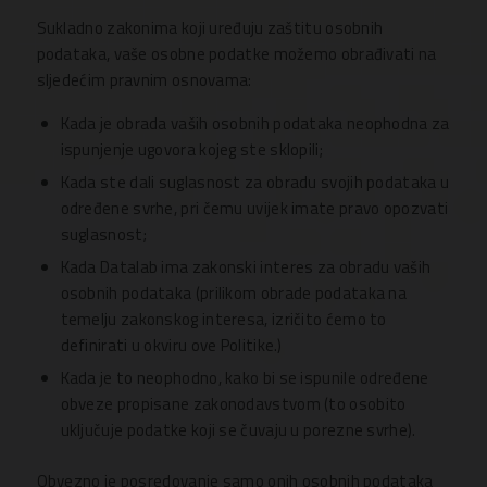
Sukladno zakonima koji uređuju zaštitu osobnih
podataka, vaše osobne podatke možemo obrađivati na
sljedećim pravnim osnovama:
Kada je obrada vaših osobnih podataka neophodna za
ispunjenje ugovora kojeg ste sklopili;
Kada ste dali suglasnost za obradu svojih podataka u
određene svrhe, pri čemu uvijek imate pravo opozvati
suglasnost;
Kada Datalab ima zakonski interes za obradu vaših
osobnih podataka (prilikom obrade podataka na
temelju zakonskog interesa, izričito ćemo to
definirati u okviru ove Politike.)
Kada je to neophodno, kako bi se ispunile određene
obveze propisane zakonodavstvom (to osobito
uključuje podatke koji se čuvaju u porezne svrhe).
Obvezno je posredovanje samo onih osobnih podataka