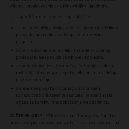
vrijeme i pregledavanje čini učinkovitijim i ugodnijim.
Neki specifični primjeri korištenja kolačića:
za bolji korisnički doživljaj web stranice posjetiteljima
prilagođavamo prikaz sadržaja prema prošlim
posjetima,
za pohranjivanje izbora prilikom izrade skraćenog
popisa uređaja i ponuda te njihove usporedbe,
za prepoznavanje vašeg uređaja (računala, tableta,
mobitela) što omogućuje prilagodbu prikaza sadržaja
na Vašem uređaju,
za praćenje posjeta što omogućava provjeru
učinkovitosti prikazivanja sadržaja i relevantnosti
oglasa te kontinuirano poboljšanje web stranica,
ZA ŠTA SE KORISTE?
Kolačići su od temeljne važnosti za
pružanje ugodnih online usluga. Interakcija web korisnika i