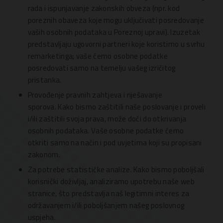
rada i ispunjavanje zakonskih obveza (npr. kod
poreznih obaveza koje mogu uključivati posredovanje
vaših osobnih podataka u Poreznoj upravi). Izuzetak
predstavljaju ugovorni partneri koje koristimo u svrhu
remarketinga; vaše ćemo osobne podatke
posredovati samo na temelju vašeg izričitog
pristanka.
Provođenje pravnih zahtjeva i riješavanje
sporova. Kako bismo zaštitili naše poslovanje i proveli
i/ili zaštitili svoja prava, može doći do otkrivanja
osobnih podataka. Vaše osobne podatke ćemo
otkriti samo na način i pod uvjetima koji su propisani
zakonom.
Za potrebe statističke analize. Kako bismo poboljšali
korisnički doživljaj, analiziramo upotrebu naše web
stranice, što predstavlja naš legitimni interes za
održavanjem i/ili poboljšanjem našeg poslovnog
uspjeha.