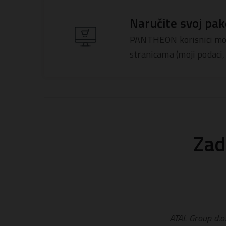
Naručite svoj pak
PANTHEON korisnici mog
stranicama (moji podaci,
Zad
ATAL Group d.o.