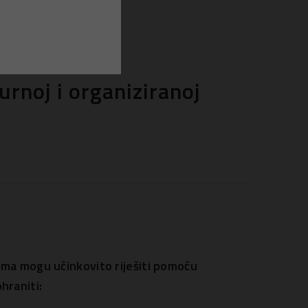
rnoj i organiziranoj
ma mogu učinkovito riješiti pomoću
raniti: