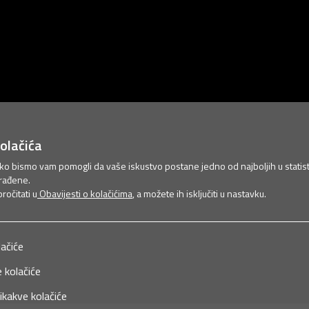
olačića
ako bismo vam pomogli da vaše iskustvo postane jedno od najboljih u statist
rađene.
očitati u
Obavijesti o kolačićima
, a možete ih isključiti u nastavku.
lačiće
 kolačiće
ikakve kolačiće