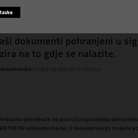
tavke
ši dokumenti pohranjeni u sigu
zira na to gdje se nalazite.
u dokumenata
u sigurnoj pohrani u Cloud-u.
reduzeća poteškoće na području upravljanja dokumenti
ANTHEON eDokumentacije. U dokumentaciju možete poh