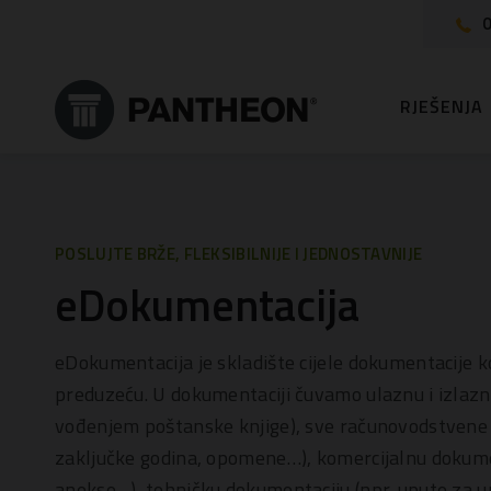
0
RJEŠENJA
POSLUJTE BRŽE, FLEKSIBILNIJE I JEDNOSTAVNIJE
eDokumentacija
eDokumentacija je skladište cijele dokumentacije ko
preduzeću. U dokumentaciji čuvamo ulaznu i izlazn
vođenjem poštanske knjige), sve računovodstvene 
zaključke godina, opomene…), komercijalnu dokumen
anekse…), tehničku dokumentaciju (npr. upute za 