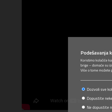
Podešavanja k
Koristimo kolačiće k
brige – domaće su iz
Više o tome možete pr
Dozvoli sve ko
Dopustite neke
Ne dopustite n