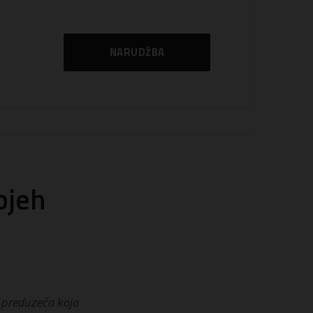
NARUDŽBA
pjeh
i preduzeća koja