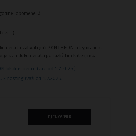
 godine, opomene…),
stove…).
okumenata zahvaljujući PANTHEON integriranom
nje svih dokumenata po različitim kriterijima.
lokalne licence (važi od 1.7.2025.)
N hosting (važi od 1.7.2025.)
CJENOVNIK