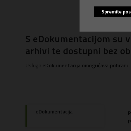
Spremite pos
S eDokumentacijom su va
arhivi te dostupni bez ob
Usluga
eDokumentacija omogućava pohran
eDokumentacija
P
P