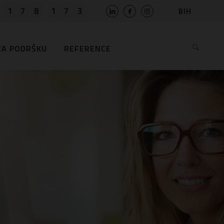
1
7
8
1
7
3
BIH
SLO
HR
ZA PODRŠKU
REFERENCE
EN
MK
RS
AL
ME
BG
KS