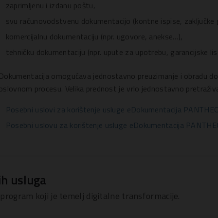
zaprimljenu i izdanu poštu,
svu računovodstvenu dokumentacijo (kontne ispise, zaključke
komercijalnu dokumentaciju (npr. ugovore, anekse…),
tehničku dokumentaciju (npr. upute za upotrebu, garancijske li
Dokumentacija omogućava jednostavno preuzimanje i obradu d
oslovnom procesu. Velika prednost je vrlo jednostavno pretraživa
Posebni uslovi za korištenje usluge eDokumentacija PANTHEON 
Posebni uslovu za korištenje usluge eDokumentacija PANTHEO
ih usluga
 program koji je temelj digitalne transformacije.