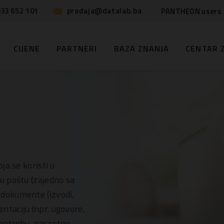
33 652 101
prodaja@datalab.ba
PANTHEON users
CIJENE
PARTNERI
BAZA ZNANJA
CENTAR 
ja se koristi u
u poštu (zajedno sa
dokumente (izvodi,
taciju (npr. ugovore,
upotrebu, garantne