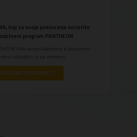
koji za svoje poslovanje koristite
odstveni program PANTHEON
HEON Web svojim klijentima ili poslovnim
rima i uštedite i vi na vremenu.
POGLEDAJTE PREDNOSTI