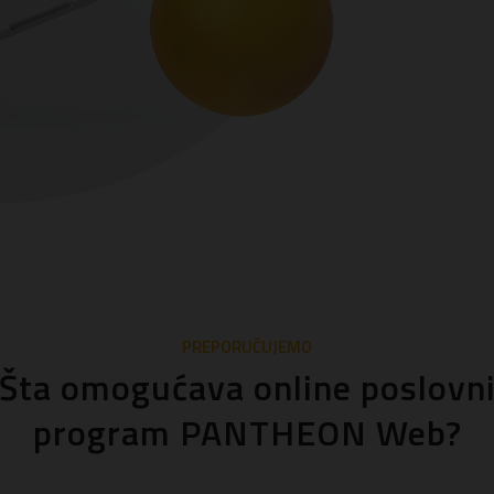
PREPORUČUJEMO
Šta omogućava online poslovn
program PANTHEON Web?