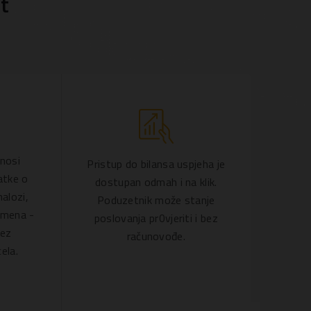
t
nosi
Pristup do bilansa uspjeha je
atke o
dostupan odmah i na klik.
alozi,
Poduzetnik može stanje
emena -
poslovanja pr0vjeriti i bez
bez
računovođe.
ela.