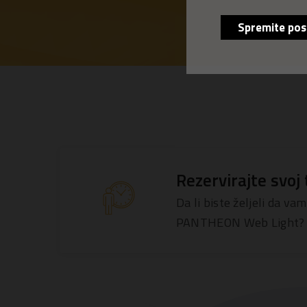
Spremite pos
Rezervirajte svoj
Da li biste željeli da
PANTHEON Web Light? Rez