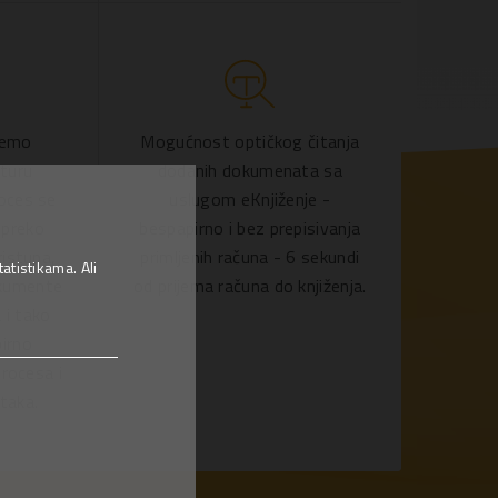
žemo
Mogućnost optičkog čitanja
aturu
dodanih dokumenata sa
roces se
uslugom eKnjiženje -
 preko
bespapirno i bez prepisivanja
istupa,
primljenih računa - 6 sekundi
tistikama. Ali
okumente
od prijema računa do knjiženja.
 i tako
irno
procesa i
taka.