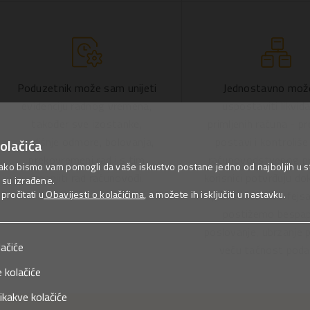
Poduzetnik može sam unijeti
Jednostavno mo
evidenciju radnog vremena,
uspostaviti likvid
također sve izostanke,
primljenih računa - p
godišnje odmore, bolovanja,
postavi i kontroliše
olačića
prekovremeni rad i s tim
računovodstvenog pr
ako bismo vam pomogli da vaše iskustvo postane jedno od najboljih u sta
smanjiti rad računovođi.
korisnici potvrđuju d
su izrađene.
ročitati u
Obavijesti o kolačićima
, a možete ih isključiti u nastavku.
preko web interfejsa
postižemo bespap
poslovanje, ubrzanje 
lačiće
veću tačnost poda
 kolačiće
ikakve kolačiće