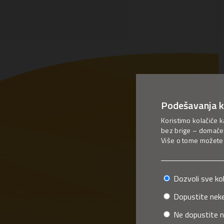
Podešavanja k
Koristimo kolačiće k
bez brige – domaće 
Više o tome možete p
Dozvoli sve ko
Dopustite neke
Ne dopustite n