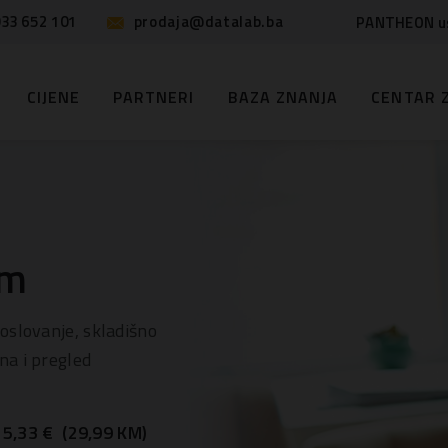
33 652 101
prodaja@datalab.ba
PANTHEON u
CIJENE
PARTNERI
BAZA ZNANJA
CENTAR 
am
oslovanje, skladišno
na i pregled
5,33 € (29,99 KM)