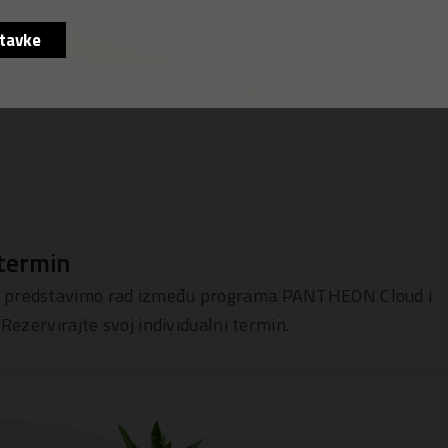
tavke
 termin
 vam predstavimo rad između programa PANTHEON Cloud i
ervirajte svoj individualni termin.