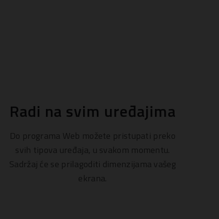
Radi na svim uređajima
Do programa Web možete pristupati preko
svih tipova uređaja, u svakom momentu.
Sadržaj će se prilagoditi dimenzijama vašeg
ekrana.