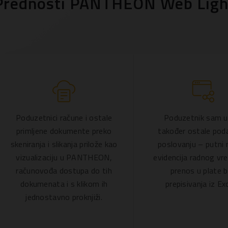
Prednosti PANTHEON Web Ligh
Poduzetnici račune i ostale
Poduzetnik sam u
primljene dokumente preko
također ostale pod
skeniranja i slikanja prilože kao
poslovanju – putni n
vizualizaciju u PANTHEON,
evidencija radnog vr
računovođa dostupa do tih
prenos u plate 
dokumenata i s klikom ih
prepisivanja iz Exc
jednostavno proknjiži.