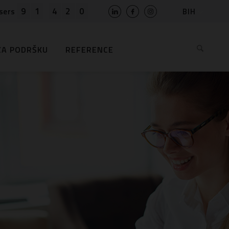
9
1
4
2
0
BIH
sers
SLO
HR
ZA PODRŠKU
REFERENCE
EN
MK
RS
AL
ME
BG
KS