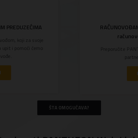
IM PREDUZEĆIMA
RAČUNOVOĐAMA, 
računov
vođom, koji za svoje
 upit i pomoći ćemo
Preporučite PANT
ovođe.
partne
I
ŠTA OMOGUĆAVA?