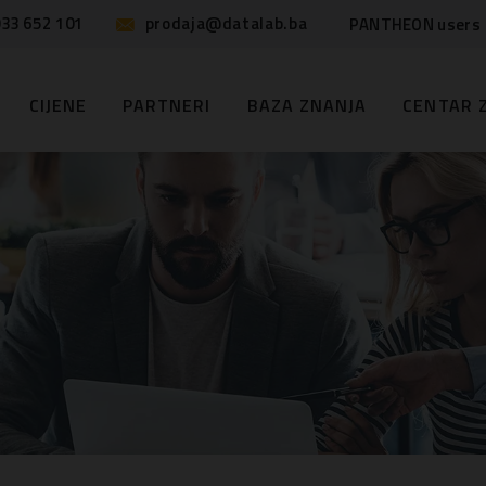
33 652 101
prodaja@datalab.ba
PANTHEON users
CIJENE
PARTNERI
BAZA ZNANJA
CENTAR 