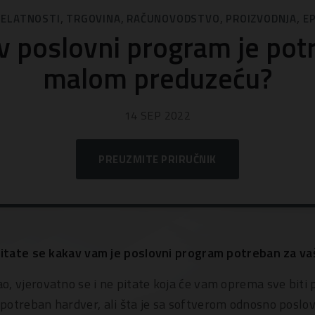
,
,
,
,
JELATNOSTI
TRGOVINA
RAČUNOVODSTVO
PROIZVODNJA
E
v poslovni program je pot
malom preduzeću?
14 SEP 2022
PREUZMITE PRIRUČNIK
 pitate se kakav vam je poslovni program potreban za v
o, vjerovatno se i ne pitate koja će vam oprema sve biti
potreban hardver, ali šta je sa softverom odnosno pos