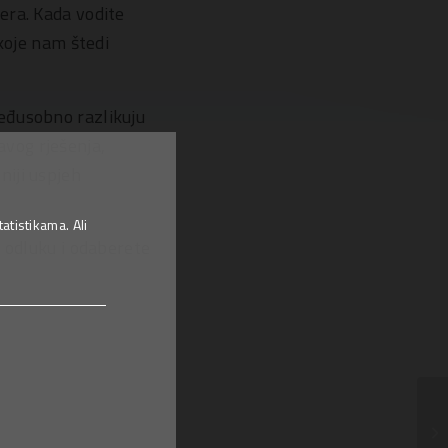
era. Kada vodite
koje nam štedi
eđusobno razlikuju
ravog rješenja,
sniji uspjeh
tistikama. Ali
u odluku i odaberete