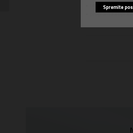
• razna rješenja za 
2022.
Spremite pos
• program za upravl
N