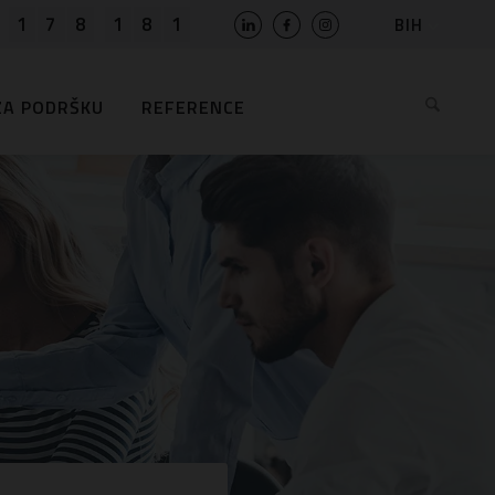
1
7
8
1
8
1
BIH
SLO
HR
ZA PODRŠKU
REFERENCE
EN
MK
RS
AL
ME
BG
KS