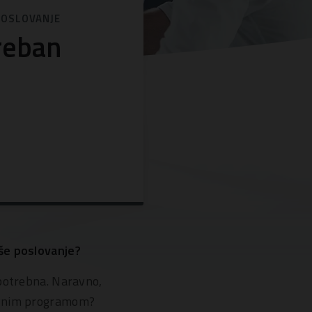
POSLOVANJE
reban
aše poslovanje?
 potrebna. Naravno,
lovnim programom?