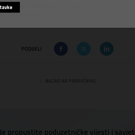
marketing i uređivanje web stranica,
tavke
janje projektima.
PODIJELI
NAZAD NA PRIRUČNIKE
e propustite poduzetničke vijesti i savje