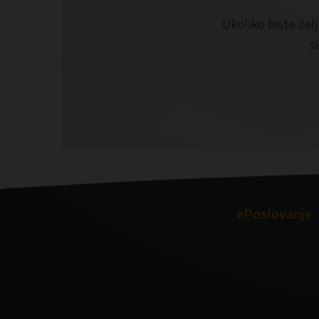
Ukoliko biste žel
s
ePoslovanje