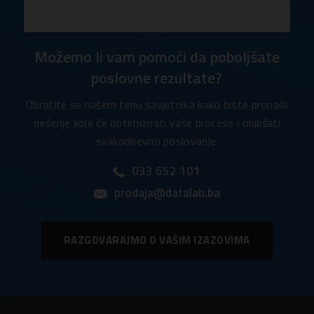
Možemo li vam pomoći da poboljšate
poslovne rezultate?
Obratite se našem timu savjetnika kako biste pronašli
rješenje koje će optimizirati vaše procese i olakšati
svakodnevno poslovanje.
033 652 101
prodaja@datalab.ba
RAZGOVARAJMO O VAŠIM IZAZOVIMA