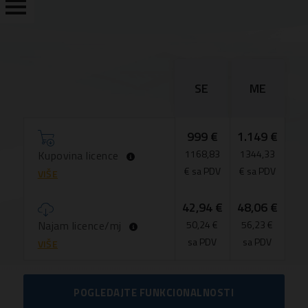
PREGLED
SE
ME
FUNKCIONALNOSTI
999 €
1.149 €
CIJENE
1168,83
1344,33
Kupovina licence
ISPROBAJTE
€ sa PDV
€ sa PDV
VIŠE
DEMO
VERZIJU
42,94 €
48,06 €
Najam licence/mj
50,24 €
56,23 €
UPOREDI
sa PDV
sa PDV
VIŠE
KONTAKT
POGLEDAJTE FUNKCIONALNOSTI