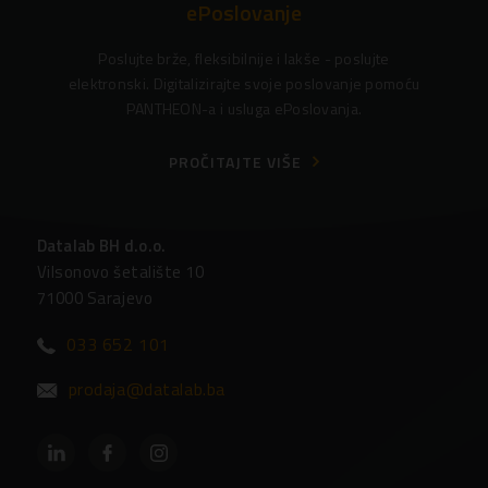
ePoslovanje
Poslujte brže, fleksibilnije i lakše - poslujte
elektronski. Digitalizirajte svoje poslovanje pomoću
PANTHEON-a i usluga ePoslovanja.
PROČITAJTE VIŠE
Datalab BH d.o.o.
Vilsonovo šetalište 10
71000 Sarajevo
033 652 101
prodaja@datalab.ba