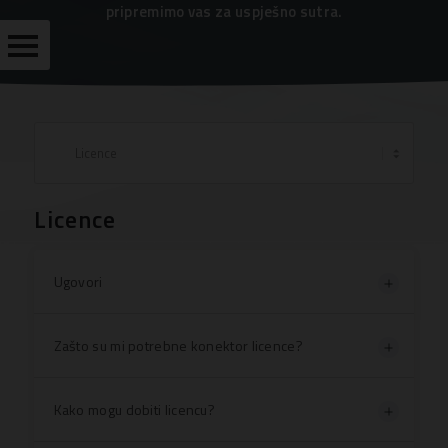
pripremimo vas za uspješno sutra.
PODRŠKA
IMPLEMENTACIJA
EDUKACIJE
ČESTO
Licence
POSTAVLJENA
PITANJA
BESPLATNI
Ugovori
MATERIJAL
Zašto su mi potrebne konektor licence?
KORISNIČKE
STRANICE
Kako mogu dobiti licencu?