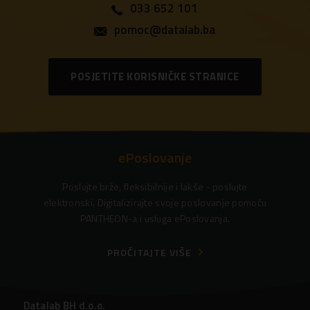
033 652 101
pomoc@datalab.ba
POSJETITE KORISNIČKE STRANICE
ePoslovanje
Poslujte brže, fleksibilnije i lakše - poslujte
elektronski. Digitalizirajte svoje poslovanje pomoću
PANTHEON-a i usluga ePoslovanja.
PROČITAJTE VIŠE
Datalab BH d.o.o.