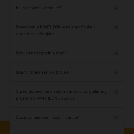
Kako brojimo korisnike?
Povezivanje PANTHEON-a sa specifičnim /
dodatnim rješenjima
Dokup i nadogradnja licenci
Licenciranje i serijski brojevi
Šta se dešava nakon iskorištenosti iznajmljenog
prostora u PANTHEON Cloud-u?
Šta znači mjesečni najam licence?