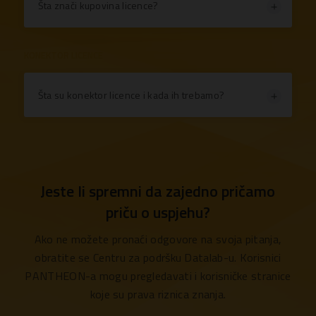
Šta znači kupovina licence?
KONEKTOR LICENCE
Šta su konektor licence i kada ih trebamo?
Jeste li spremni da zajedno pričamo
priču o uspjehu?
Ako ne možete pronaći odgovore na svoja pitanja,
obratite se Centru za podršku Datalab-u. Korisnici
PANTHEON-a mogu pregledavati i korisničke stranice
koje su prava riznica znanja.