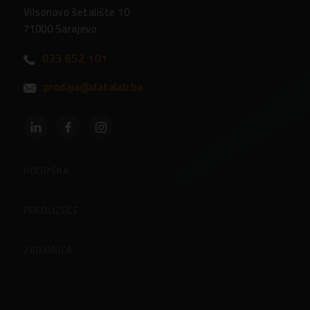
Vilsonovo šetalište 10
71000 Sarajevo
033 652 101
prodaja@datalab.ba
PODRŠKA
Partneri
PREDUZEĆE
Često postavljena pitanja
O preduzeću
ZAJEDNICA
Kontakti
Korisničke stranice
Zaposlenje u Datalabu
Blog