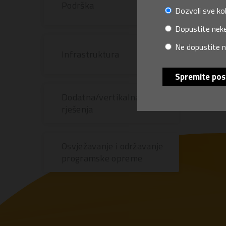
Podrška
Dozvoli sve ko
Dopustite neke
Ne dopustite n
Infrastruktura
Spremite pos
Dodatna/vertikalna
rješenja
Osvježavanje i održavanje
programske opreme