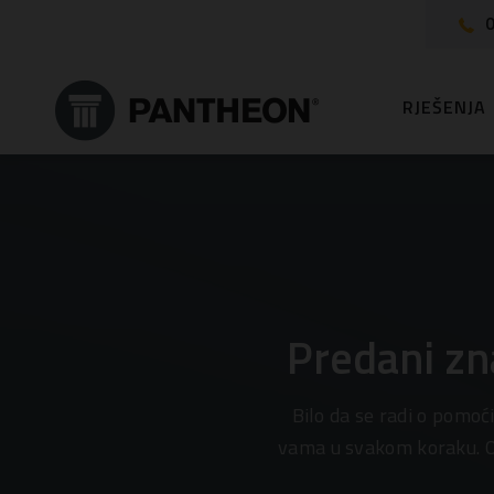
0
RJEŠENJA
Predani zn
Bilo da se radi o pomoć
vama u svakom koraku. O