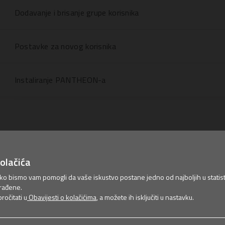
Dodavanje i brisanje grupe korisnika
Postavke za novog korisnika
Instaliranje PANTHEON-a
olačića
ako bismo vam pomogli da vaše iskustvo postane jedno od najboljih u statist
rađene.
očitati u
Obavijesti o kolačićima
, a možete ih isključiti u nastavku.