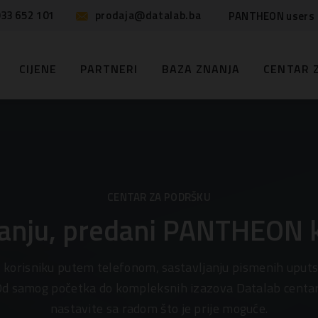
33 652 101
prodaja@datalab.ba
PANTHEON users
CIJENE
PARTNERI
BAZA ZNANJA
CENTAR 
CENTAR ZA PODRŠKU
anju, predani PANTHEON 
i korisniku putem telefonom, sastavljanju pismenih uputs
d samog početka do kompleksnih izazova Datalab centar
nastavite sa radom što je prije moguće.