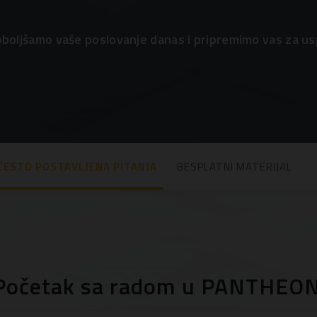
boljšamo vaše poslovanje danas i pripremimo vas za us
ČESTO POSTAVLJENA PITANJA
BESPLATNI MATERIJAL
Početak sa radom u PANTHEO