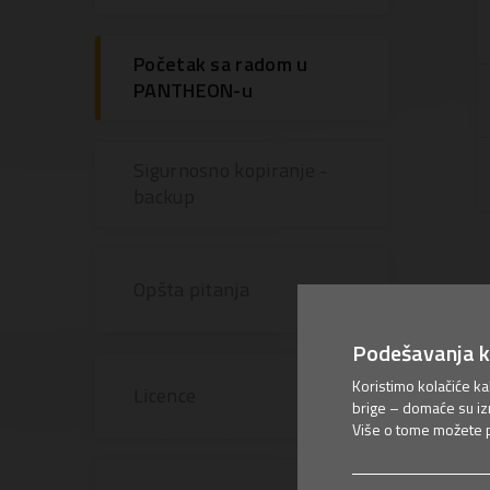
Početak sa radom u
PANTHEON-u
Sigurnosno kopiranje -
backup
Opšta pitanja
Podešavanja k
Koristimo kolačiće k
Licence
brige – domaće su iz
Više o tome možete pr