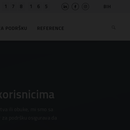
1
7
8
1
6
5
BIH
SLO
HR
ZA PODRŠKU
REFERENCE
EN
MK
RS
AL
ME
BG
KS
korisnicima
tva ili obuke, mi smo sa
 za podršku osigurava da