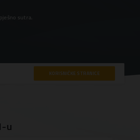
pješno sutra.
KORISNIČKE STRANICE
N-u