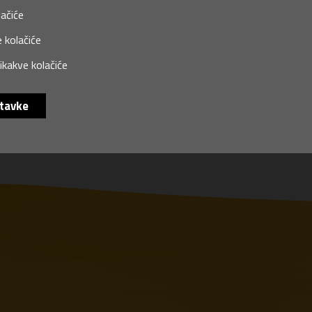
lačiće
 kolačiće
ikakve kolačiće
tavke