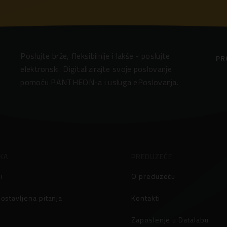
Poslujte brže, fleksibilnije i lakše - poslujte
PR
elektronski. Digitalizirajte svoje poslovanje
pomoću PANTHEON-a i usluga ePoslovanja.
KA
PREDUZEĆE
i
O preduzeću
ostavljena pitanja
Kontakti
Zaposlenje u Datalabu