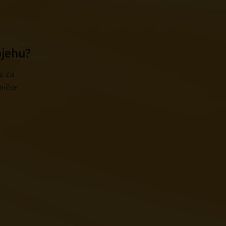
pjehu?
u za
ničke