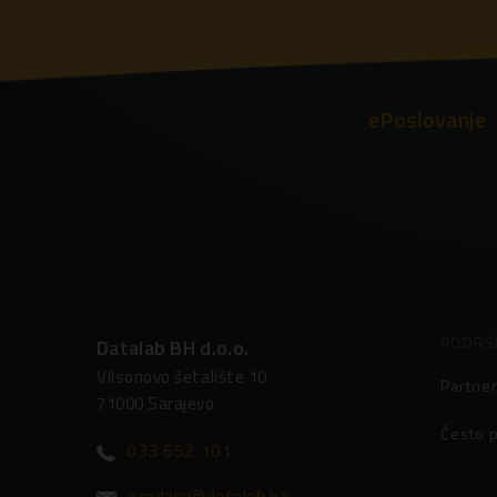
ePoslovanje
PODRŠ
Datalab BH d.o.o.
Vilsonovo šetalište 10
Partner
71000 Sarajevo
Često p
033 652 101
prodaja@datalab.ba