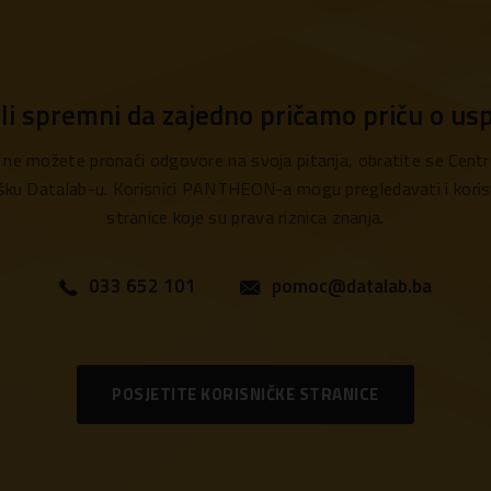
 li spremni da zajedno pričamo priču o us
 ne možete pronaći odgovore na svoja pitanja, obratite se Centr
šku Datalab-u. Korisnici PANTHEON-a mogu pregledavati i koris
stranice koje su prava riznica znanja.
033 652 101
pomoc@datalab.ba
POSJETITE KORISNIČKE STRANICE