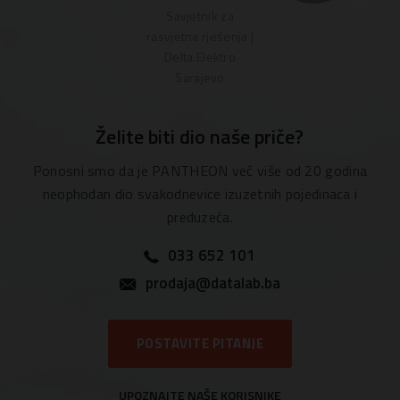
Savjetnik za
rasvjetna rješenja |
Delta Elektro
Sarajevo
Želite biti dio naše priče?
Ponosni smo da je PANTHEON već više od 20 godina
neophodan dio svakodnevice izuzetnih pojedinaca i
preduzeća.
033 652 101
prodaja@datalab.ba
POSTAVITE PITANJE
UPOZNAJTE NAŠE KORISNIKE