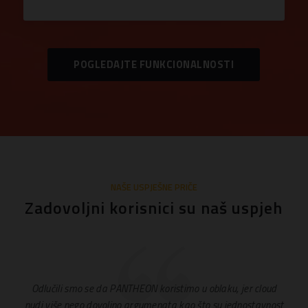
POGLEDAJTE FUNKCIONALNOSTI
NAŠE USPJEŠNE PRIČE
Zadovoljni korisnici su naš uspjeh
dano
Odlučili smo se da PANTHEON koristimo u oblaku, jer cloud
PAN
u
nudi više nego dovoljno argumenata kao što su jednostavnost
pri