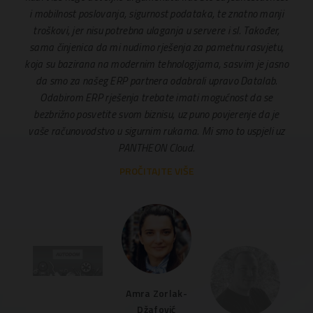
ERP
i mobilnost poslovanja, sigurnost podataka, te znatno manji
koja
troškovi, jer nisu potrebna ulaganja u servere i sl. Također,
su n
sama činjenica da mi nudimo rješenja za pametnu rasvjetu,
za us
koja su bazirana na modernim tehnologijama, sasvim je jasno
da smo za našeg ERP partnera odabrali upravo Datalab.
Odabirom ERP rješenja trebate imati mogućnost da se
bezbrižno posvetite svom biznisu, uz puno povjerenje da je
vaše računovodstvo u sigurnim rukama. Mi smo to uspjeli uz
PANTHEON Cloud.
PROČITAJTE VIŠE
Amra Zorlak-
Džafović