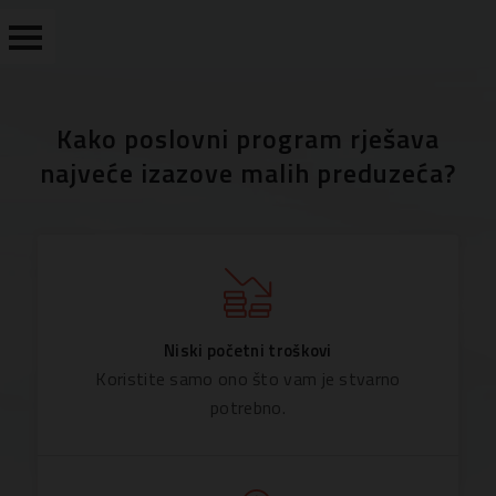
Kako poslovni program rješava
PREGLED
najveće izazove malih preduzeća?
FUNKCIONALNOSTI
CIJENE
ISPROBAJTE
DEMO
VERZIJU
Niski početni troškovi
Koristite samo ono što vam je stvarno
UPOREDI
potrebno.
KONTAKT