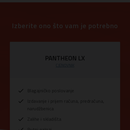
Izberite ono što vam je potrebno
PANTHEON LX
CJENOVNIK
Blagajničko poslovanje
Izdavanje i prijem računa, predračuna,
narudžbenica
Zalihe i skladišta
Putni nalozi