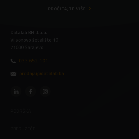
PROČITAJTE VIŠE
Datalab BH d.o.o.
Vilsonovo šetalište 10
71000 Sarajevo
033 652 101
prodaja@datalab.ba
PODRŠKA
Partneri
PREDUZEĆE
Često postavljena pitanja