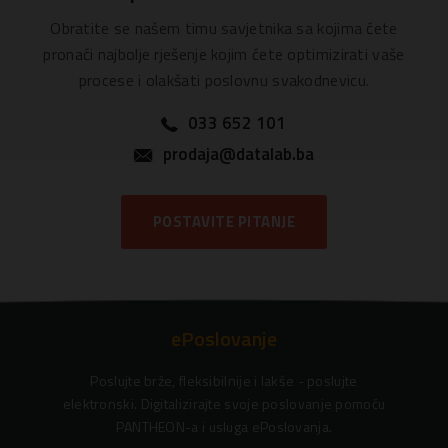
Obratite se našem timu savjetnika sa kojima ćete
pronaći najbolje rješenje kojim ćete optimizirati vaše
procese i olakšati poslovnu svakodnevicu.
033 652 101
prodaja@datalab.ba
POSTAVITE PITANJE
ePoslovanje
Poslujte brže, fleksibilnije i lakše - poslujte
elektronski. Digitalizirajte svoje poslovanje pomoću
PANTHEON-a i usluga ePoslovanja.