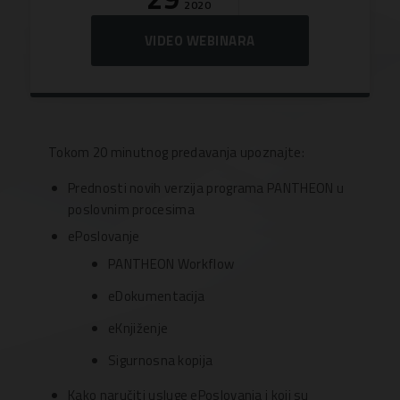
2020
VIDEO WEBINARA
Tokom 20 minutnog predavanja upoznajte:
Prednosti novih verzija programa PANTHEON u
poslovnim procesima
ePoslovanje
PANTHEON Workflow
eDokumentacija
eKnjiženje
Sigurnosna kopija
Kako naručiti usluge ePoslovanja i koji su