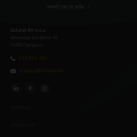
PROČITAJTE VIŠE
Datalab BH d.o.o.
Vilsonovo šetalište 10
71000 Sarajevo
033 652 101
prodaja@datalab.ba
PODRŠKA
Partneri
PREDUZEĆE
Često postavljena pitanja
O preduzeću