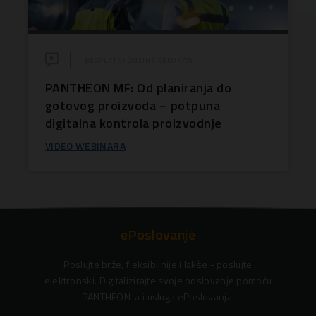
BESPLATNI ONLINE SEMINAR
PANTHEON MF: Od planiranja do
gotovog proizvoda – potpuna
digitalna kontrola proizvodnje
VIDEO WEBINARA
ePoslovanje
Poslujte brže, fleksibilnije i lakše - poslujte
elektronski. Digitalizirajte svoje poslovanje pomoću
PANTHEON-a i usluga ePoslovanja.