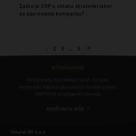
Zašto je ERP u oblaku strateški izbor
za savremenu kompaniju?
1
2
3
…
6
ePoslovanje
Poslujte brže, fleksibilnije i lakše - poslujte
elektronski. Digitalizirajte svoje poslovanje pomoću
PANTHEON-a i usluga ePoslovanja.
PROČITAJTE VIŠE
Datalab BH d.o.o.