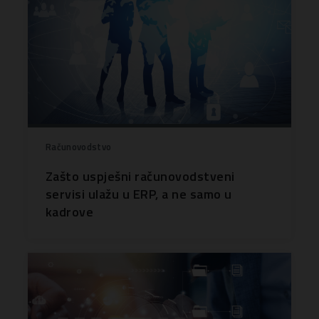
Računovodstvo
Zašto uspješni računovodstveni
servisi ulažu u ERP, a ne samo u
kadrove