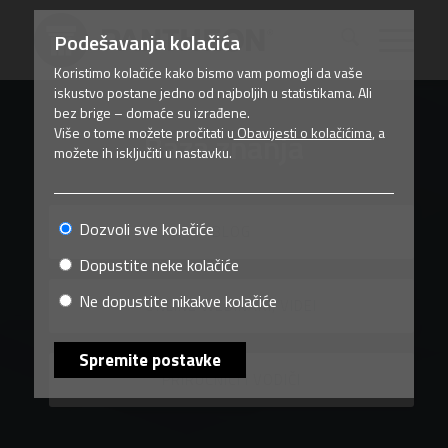
Podešavanja kolačića
Koristimo kolačiće kako bismo vam pomogli da vaše
iskustvo postane jedno od najboljih u statistikama. Ali
bez brige – domaće su izrađene.
Više o tome možete pročitati u
Obavijesti o kolačićima
, a
Baza znanja
možete ih isključiti u nastavku.
Dozvoli sve kolačiće
BLOG
Dopustite neke kolačiće
Ne dopustite nikakve kolačiće
ONLINE WEBINARI, VIDEI
Spremite postavke
PRIRUČNICI I VODIČI