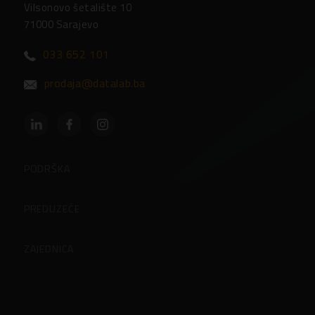
Vilsonovo šetalište 10
71000 Sarajevo
033 652 101
prodaja@datalab.ba
PODRŠKA
Partneri
PREDUZEĆE
Često postavljena pitanja
O preduzeću
ZAJEDNICA
Kontakti
Korisničke stranice
Zaposlenje u Datalabu
Blog