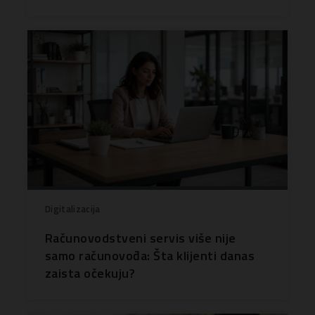
Digitalizacija
Računovodstveni servis više nije
samo računovođa: Šta klijenti danas
zaista očekuju?