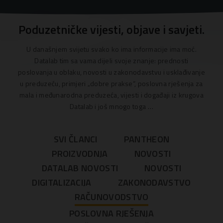
Poduzetničke vijesti, objave i savjeti.
U današnjem svijetu svako ko ima informacije ima moć.
Datalab tim sa vama dijeli svoje znanje: prednosti
poslovanja u oblaku, novosti u zakonodavstvu i usklađivanje
u preduzeću, primjeri „dobre prakse“, poslovna rješenja za
mala i međunarodna preduzeća, vijesti i događaji iz krugova
Datalab i još mnogo toga …
SVI ČLANCI
PANTHEON
PROIZVODNJA
NOVOSTI
DATALAB NOVOSTI
NOVOSTI
DIGITALIZACIJA
ZAKONODAVSTVO
RAČUNOVODSTVO
POSLOVNA RJEŠENJA