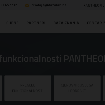
33 652 101
prodaja@datalab.ba
PANTHEON u
CIJENE
PARTNERI
BAZA ZNANJA
CENTAR 
i funkcionalnosti PANTHEON
PREGLED
CJENOVNIK USLUGA
FUNKCIONALNOSTI
I PODRŠKE