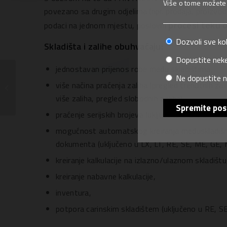
Više o tome možete p
povezano sa drugim odjelima (npr. prodaja, proizvodn
procesi teku o
podaci na jednom mjestu, poslovni
Dozvoli sve ko
Skladišta i zalihe obuhvaćaju:
Dopustite neke
jednostavan prijenos robe među skladištima,
Ne dopustite n
više načina praćenja zaliha (pregled trenutnih zal
Napredna kadrovska evidencija
više zaliha, pregled slobodnih zaliha),
Spremite pos
praćenje serijskih brojeva (uključeno u LX, LT, RE
mogućnost automatskog kreiranja međuskladišnog
dokumenta (uključeno u LX, LT, RE, SE, ME, GE, 
kreiranje kalkulacije na izlazno/ulaznom skladištu
kreiranje nabavne kalkulacije,
inventura,
potpora carinskim skladištem (uključeno u RE, S