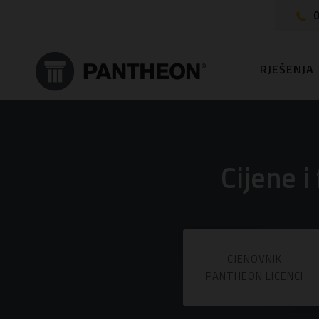
0
RJEŠENJA
Cijene 
CJENOVNIK
PANTHEON LICENCI