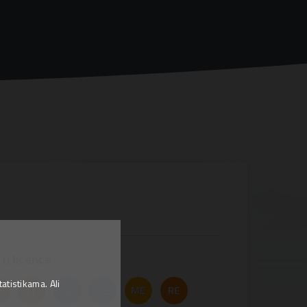
 u licence
tistikama. Ali