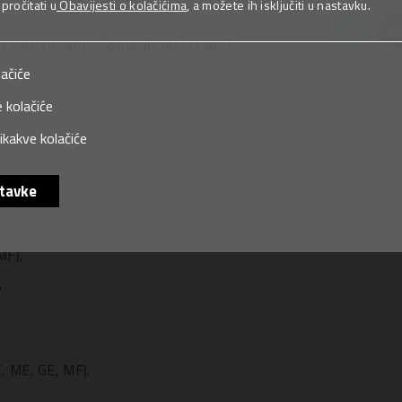
ročitati u
Obavijesti o kolačićima
, a možete ih isključiti u nastavku.
ja, knjigovodstvo, itd.). Kad su svi
rganizovanije, objedinjeno i brže.
lačiće
 kolačiće
SVE FU
ikakve kolačiće
iha, pregled minimalnih zaliha, pregled
tavke
, SE, ME, GE, MF),
 prijenosa iz narudžbe ili drugog
MF),
,
E, ME, GE, MF).