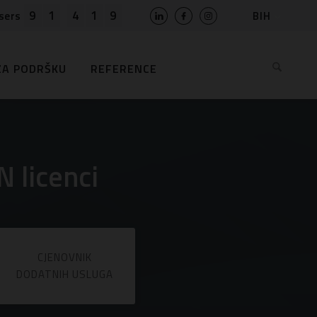
9
1
4
1
9
BIH
sers
SLO
HR
ZA PODRŠKU
REFERENCE
EN
MK
RS
AL
ME
 licenci
BG
KS
CJENOVNIK
DODATNIH USLUGA