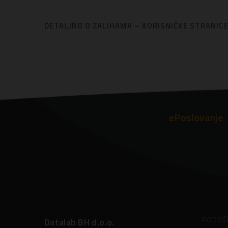
DETALJNO O ZALIHAMA – KORISNIČKE STRANIC
ePoslovanje
PODRŠ
Datalab BH d.o.o.