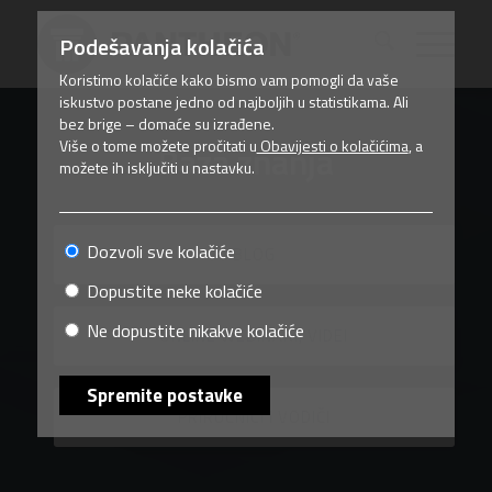
Podešavanja kolačića
Koristimo kolačiće kako bismo vam pomogli da vaše
iskustvo postane jedno od najboljih u statistikama. Ali
bez brige – domaće su izrađene.
Više o tome možete pročitati u
Obavijesti o kolačićima
, a
Baza znanja
možete ih isključiti u nastavku.
Dozvoli sve kolačiće
BLOG
Dopustite neke kolačiće
Ne dopustite nikakve kolačiće
ONLINE WEBINARI, VIDEI
Spremite postavke
PRIRUČNICI I VODIČI