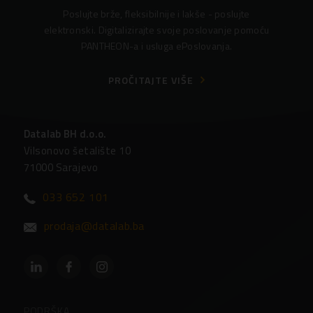
Poslujte brže, fleksibilnije i lakše - poslujte
elektronski. Digitalizirajte svoje poslovanje pomoću
PANTHEON-a i usluga ePoslovanja.
PROČITAJTE VIŠE
Datalab BH d.o.o.
Vilsonovo šetalište 10
71000 Sarajevo
033 652 101
prodaja@datalab.ba
PODRŠKA