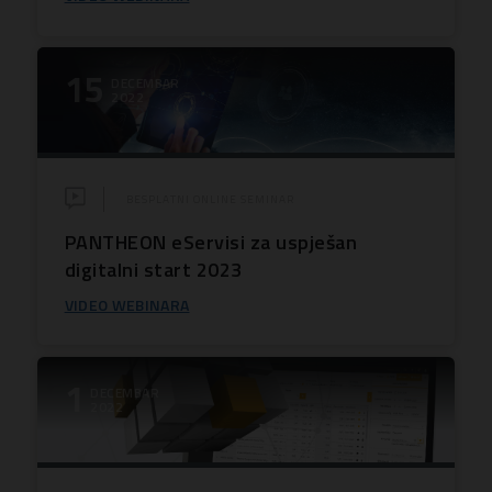
15
DECEMBAR
2022
BESPLATNI ONLINE SEMINAR
PANTHEON eServisi za uspješan
digitalni start 2023
VIDEO WEBINARA
1
DECEMBAR
2022