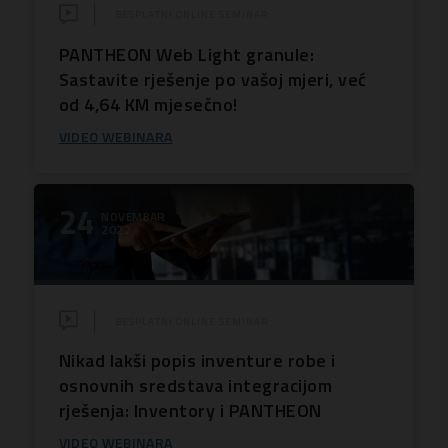
BESPLATNI ONLINE SEMINAR
PANTHEON Web Light granule:
Sastavite rješenje po vašoj mjeri, već
od 4,64 KM mjesečno!
VIDEO WEBINARA
24
NOVEMBAR
2022
BESPLATNI ONLINE SEMINAR
Nikad lakši popis inventure robe i
osnovnih sredstava integracijom
rješenja: Inventory i PANTHEON
VIDEO WEBINARA