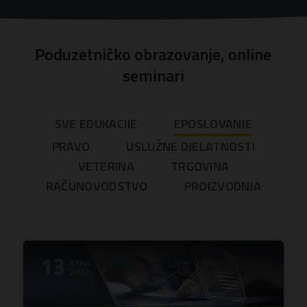
Poduzetničko obrazovanje, online
seminari
SVE EDUKACIJE
EPOSLOVANJE
PRAVO
USLUŽNE DJELATNOSTI
VETERINA
TRGOVINA
RAČUNOVODSTVO
PROIZVODNJA
13
APRIL
2023