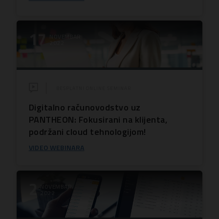
17
NOVEMBAR
2022
BESPLATNI ONLINE SEMINAR
Digitalno računovodstvo uz
PANTHEON: Fokusirani na klijenta,
podržani cloud tehnologijom!
VIDEO WEBINARA
2
NOVEMBAR
2022