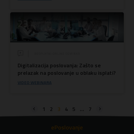
23
SEPTEMBAR
2022
BESPLATNI ONLINE SEMINAR
Digitalizacija poslovanja: Zašto se
prelazak na poslovanje u oblaku isplati?
VIDEO WEBINARA
1
2
3
4
5
…
7
ePoslovanje