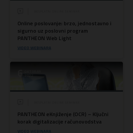
BESPLATNI ONLINE SEMINAR
Online poslovanje: brzo, jednostavno i
sigurno uz poslovni program
PANTHEON Web Light
VIDEO WEBINARA
6
OKTOBAR
2022
BESPLATNI ONLINE SEMINAR
PANTHEON eKnjiženje (OCR) – Ključni
korak digitalizacije računovodstva
VIDEO WEBINARA