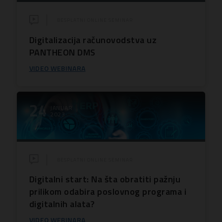
BESPLATNI ONLINE SEMINAR
Digitalizacija računovodstva uz
PANTHEON DMS
VIDEO WEBINARA
24
JANUAR
2023
BESPLATNI ONLINE SEMINAR
Digitalni start: Na šta obratiti pažnju
prilikom odabira poslovnog programa i
digitalnih alata?
VIDEO WEBINARA