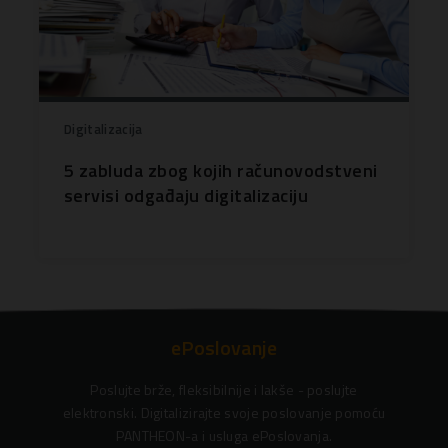
Digitalizacija
5 zabluda zbog kojih računovodstveni
servisi odgađaju digitalizaciju
ePoslovanje
Poslujte brže, fleksibilnije i lakše - poslujte
elektronski. Digitalizirajte svoje poslovanje pomoću
PANTHEON-a i usluga ePoslovanja.