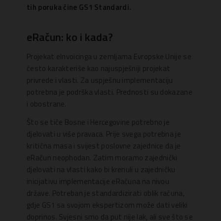
tih poruka čine GS1 Standardi.
eRačun: ko i kada?
Projekat eInvoicinga u zemljama Evropske Unije se
često karakteriše kao najuspješniji projekat
privrede i vlasti. Za uspješnu implementaciju
potrebna je podrška vlasti. Prednosti su dokazane
i obostrane.
Što se tiče Bosne i Hercegovine potrebno je
djelovati u više pravaca. Prije svega potrebna je
kritična masa i svijest poslovne zajednice da je
eRačun neophodan. Zatim moramo zajednički
djelovati na vlasti kako bi krenuli u zajedničku
inicijativu implementacije eRačuna na nivou
države. Potreban je standardizirati oblik računa,
gdje GS1 sa svojom ekspertizom može dati veliki
doprinos. Svjesni smo da put nije lak, ali sve što se