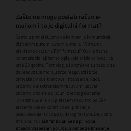
Zašto ne mogu poslati račun e-
mailom i to je digitalni format?
Često u praksi čujemo da kompanije komuniciraju
digitalnim putem, putem e-maila. Mi imamo
elektronski račun u PDF formatu!? Ovo je tačna
konstatacija, ali tehnologija koja bi bila prihvatljiva
prije 20 godina. Tehnologija i promjene su tako brze
da preduzeća moraju brže reagovati i brže
prihvatati nove trendove i standarde. Kada
pričamo o elektronskom računu mi ustvari
pričamo o tome da račun iz jednog sistema
„direktno uđe“ u drugi sistem neovisno od ERP
sistema koji se koristi i bez „printanja i
prekucavanja“ i uticaja ljudskog faktora. Da, dobro
ste pročitali!
EDI funkcioniše na principu
standardizovanih poruka, a osnov za kreiranje