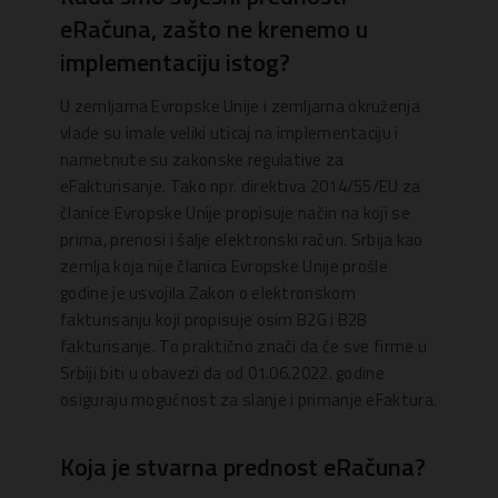
eRačuna, zašto ne krenemo u
implementaciju istog?
U zemljama Evropske Unije i zemljama okruženja
vlade su imale veliki uticaj na implementaciju i
nametnute su zakonske regulative za
eFakturisanje. Tako npr. direktiva 2014/55/EU za
članice Evropske Unije propisuje način na koji se
prima, prenosi i šalje elektronski račun. Srbija kao
zemlja koja nije članica Evropske Unije prošle
godine je usvojila Zakon o elektronskom
fakturisanju koji propisuje osim B2G i B2B
fakturisanje. To praktično znači da će sve firme u
Srbiji biti u obavezi da od 01.06.2022. godine
osiguraju mogućnost za slanje i primanje eFaktura.
Koja je stvarna prednost eRačuna?