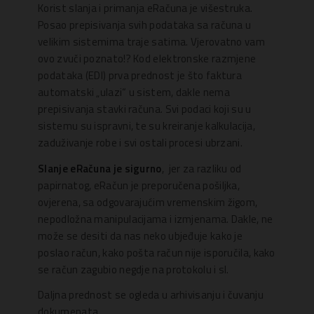
Korist slanja i primanja eRačuna je višestruka.
Posao prepisivanja svih podataka sa računa u
velikim sistemima traje satima. Vjerovatno vam
ovo zvuči poznato!? Kod elektronske razmjene
podataka (EDI) prva prednost je što faktura
automatski „ulazi“ u sistem, dakle nema
prepisivanja stavki računa. Svi podaci koji su u
sistemu su ispravni, te su kreiranje kalkulacija,
zaduživanje robe i svi ostali procesi ubrzani.
Slanje eRačuna je sigurno
, jer za razliku od
papirnatog, eRačun je preporučena pošiljka,
ovjerena, sa odgovarajućim vremenskim žigom,
nepodložna manipulacijama i izmjenama. Dakle, ne
može se desiti da nas neko ubjeđuje kako je
poslao račun, kako pošta račun nije isporučila, kako
se račun zagubio negdje na protokolu i sl.
Daljna prednost se ogleda u arhivisanju i čuvanju
dokumenata.