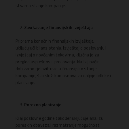
stvarno stanje kompanije.
Završavanje finansijskih izvještaja
Priprema konačnih finansijskih izvještaja,
uključujući bilans stanja, izvještaj o poslovanju i
izvještaj o novčanim tokovima, ključna je za
pregled uspješnosti poslovanja. Na taj način
dobivamo cjelovit uvid u finansijsko stanje
kompanije, što služi kao osnova za daljnje odluke i
planiranje.
Porezno planiranje
Kraj poslovne godine također uključuje analizu
poreskih obaveza i razmatranje mogućnosti