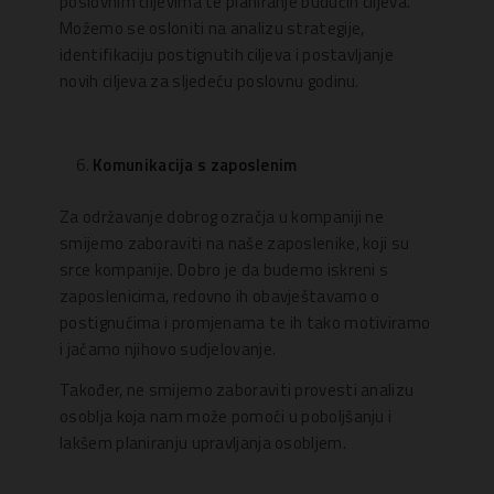
poslovnim ciljevima te planiranje budućih ciljeva.
Možemo se osloniti na analizu strategije,
identifikaciju postignutih ciljeva i postavljanje
novih ciljeva za sljedeću poslovnu godinu.
Komunikacija s zaposlenim
Za održavanje dobrog ozračja u kompaniji ne
smijemo zaboraviti na naše zaposlenike, koji su
srce kompanije. Dobro je da budemo iskreni s
zaposlenicima, redovno ih obavještavamo o
postignućima i promjenama te ih tako motiviramo
i jačamo njihovo sudjelovanje.
Također, ne smijemo zaboraviti provesti analizu
osoblja koja nam može pomoći u poboljšanju i
lakšem planiranju upravljanja osobljem.