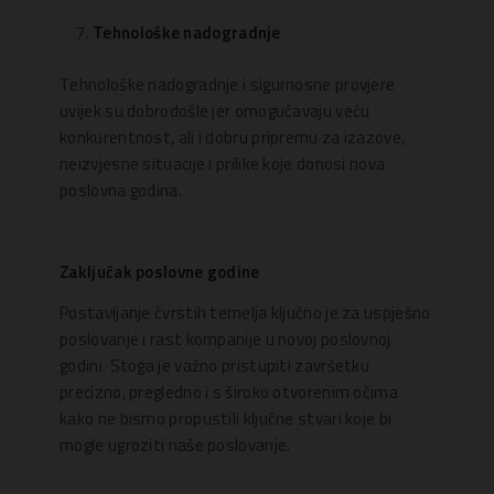
Tehnološke nadogradnje
Tehnološke nadogradnje i sigurnosne provjere
uvijek su dobrodošle jer omogućavaju veću
konkurentnost, ali i dobru pripremu za izazove,
neizvjesne situacije i prilike koje donosi nova
poslovna godina.
Zaključak poslovne godine
Postavljanje čvrstih temelja ključno je za uspješno
poslovanje i rast kompanije u novoj poslovnoj
godini. Stoga je važno pristupiti završetku
precizno, pregledno i s široko otvorenim očima
kako ne bismo propustili ključne stvari koje bi
mogle ugroziti naše poslovanje.