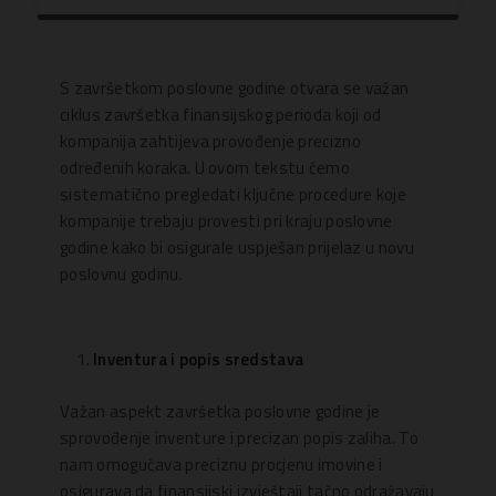
S završetkom poslovne godine otvara se važan
ciklus završetka finansijskog perioda koji od
kompanija zahtijeva provođenje precizno
određenih koraka. U ovom tekstu ćemo
sistematično pregledati ključne procedure koje
kompanije trebaju provesti pri kraju poslovne
godine kako bi osigurale uspješan prijelaz u novu
poslovnu godinu.
Inventura i popis sredstava
Važan aspekt završetka poslovne godine je
sprovođenje inventure i precizan popis zaliha. To
nam omogućava preciznu procjenu imovine i
osigurava da finansijski izvještaji tačno odražavaju