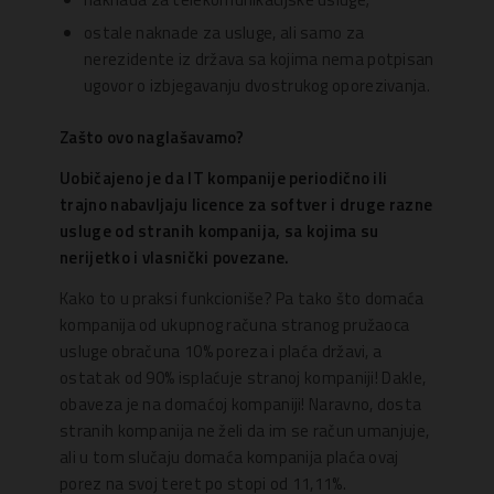
ostale naknade za usluge, ali samo za
nerezidente iz država sa kojima nema potpisan
ugovor o izbjegavanju dvostrukog oporezivanja.
Zašto ovo naglašavamo?
Uobičajeno je da IT kompanije periodično ili
trajno nabavljaju licence za softver i druge razne
usluge od stranih kompanija, sa kojima su
nerijetko i vlasnički povezane.
Kako to u praksi funkcioniše? Pa tako što domaća
kompanija od ukupnog računa stranog pružaoca
usluge obračuna 10% poreza i plaća državi, a
ostatak od 90% isplaćuje stranoj kompaniji! Dakle,
obaveza je na domaćoj kompaniji! Naravno, dosta
stranih kompanija ne želi da im se račun umanjuje,
ali u tom slučaju domaća kompanija plaća ovaj
porez na svoj teret po stopi od 11,11%.