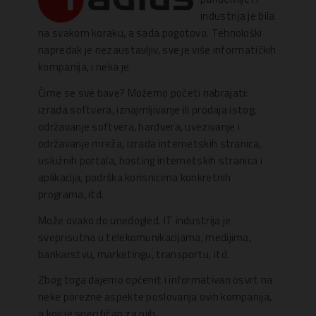
industrija je bila
na svakom koraku, a sada pogotovo. Tehnološki
napredak je nezaustavljiv, sve je više informatičkih
kompanija, i neka je.
Čime se sve bave? Možemo početi nabrajati:
izrada softvera, iznajmljivanje ili prodaja istog,
održavanje softvera, hardvera, uvezivanje i
održavanje mreža, izrada internetskih stranica,
uslužnih portala, hosting internetskih stranica i
aplikacija, podrška korisnicima konkretnih
programa, itd.
Može ovako do unedogled. IT industrija je
sveprisutna u telekomunikacijama, medijima,
bankarstvu, marketingu, transportu, itd.
Zbog toga dajemo općenit i informativan osvrt na
neke porezne aspekte poslovanja ovih kompanija,
a koji je specifičan za njih.