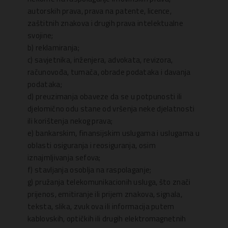
autorskih prava, prava na patente, licence,
zaštitnih znakova i drugih prava intelektualne
svojine;
b) reklamiranja;
c) savjetnika, inženjera, advokata, revizora,
računovođa, tumača, obrade podataka i davanja
podataka;
d) preuzimanja obaveze da se u potpunosti ili
djelomično odu stane od vršenja neke djelatnosti
ili korištenja nekog prava;
e) bankarskim, finansijskim uslugama i uslugama u
oblasti osiguranja i reosiguranja, osim
iznajmljivanja sefova;
f) stavljanja osoblja na raspolaganje;
g) pružanja telekomunikacionih usluga, što znači
prijenos, emitiranje ili prijem znakova, signala,
teksta, slika, zvuk ova ili informacija putem
kablovskih, optičkih ili drugih elektromagnetnih