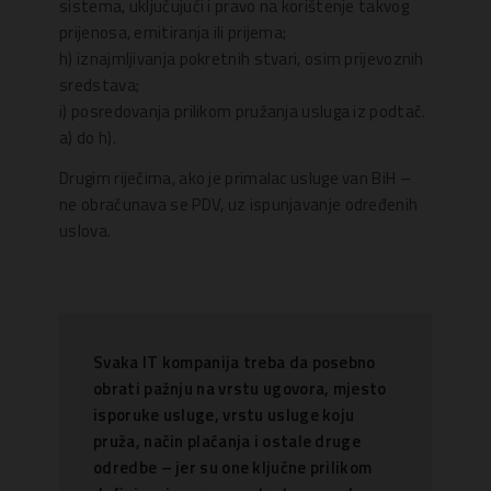
sistema, uključujući i pravo na korištenje takvog
prijenosa, emitiranja ili prijema;
h) iznajmljivanja pokretnih stvari, osim prijevoznih
sredstava;
i) posredovanja prilikom pružanja usluga iz podtač.
a) do h).
Drugim riječima, ako je primalac usluge van BiH –
ne obračunava se PDV, uz ispunjavanje određenih
uslova.
Svaka IT kompanija treba da posebno
obrati pažnju na vrstu ugovora, mjesto
isporuke usluge, vrstu usluge koju
pruža, način plaćanja i ostale druge
odredbe – jer su one ključne prilikom