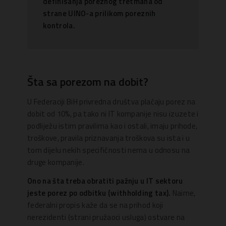
definisanja poreznog tretmana od
strane UINO-a prilikom poreznih
kontrola.
Šta sa porezom na dobit?
U Federaciji BiH privredna društva plaćaju porez na
dobit od 10%, pa tako ni IT kompanije nisu izuzete i
podliježu istim pravilima kao i ostali, imaju prihode,
troškove, pravila priznavanja troškova su ista i u
tom dijelu nekih specifičnosti nema u odnosu na
druge kompanije.
Ono na šta treba obratiti pažnju u IT sektoru
jeste porez po odbitku (withholding tax).
Naime,
federalni propis kaže da se na prihod koji
nerezidenti (strani pružaoci usluga) ostvare na