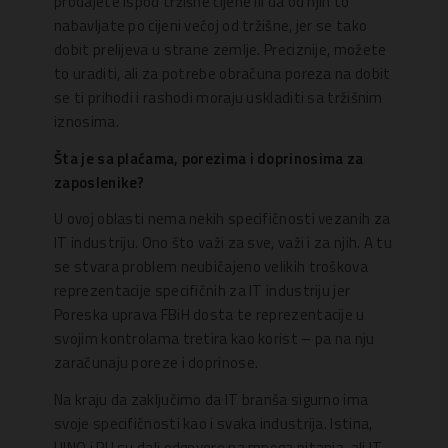
prodajete ispod tržišne cijene ili da od njih to
nabavljate po cijeni većoj od tržišne, jer se tako
dobit prelijeva u strane zemlje. Preciznije, možete
to uraditi, ali za potrebe obračuna poreza na dobit
se ti prihodi i rashodi moraju uskladiti sa tržišnim
iznosima.
Šta je sa plaćama, porezima i doprinosima za
zaposlenike?
U ovoj oblasti nema nekih specifičnosti vezanih za
IT industriju. Ono što važi za sve, važi i za njih. A tu
se stvara problem neubičajeno velikih troškova
reprezentacije specifičnih za IT industriju jer
Poreska uprava FBiH dosta te reprezentacije u
svojim kontrolama tretira kao korist – pa na nju
zaračunaju poreze i doprinose.
Na kraju da zaključimo da IT branša sigurno ima
svoje specifičnosti kao i svaka industrija. Istina,
UINO i PU su dali odgovore na mnoga pitanja, ali IT