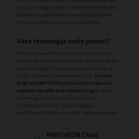
stalno pronalazi načine da cijelu našu branšu drži
budnom jer uvijek kreira nove situacije i dileme
pred nama kojima se često obradujemo.
Kako tehnologija može pomoći?
Pored računovođe i savjetnika za sva poreska
pitanja, za bezbrižno poslovanje ključnu ulogu igra i
poslovni program koji omogućava poslovanje u
skladu sa lokalnim zakonodavstvom.
Poslovni
program PANTHEON je lokaliziran i zakonski
usklađen za veliki broj zemalja u regiji.
Cijela
korporacija može koristiti isti poslovno-
informacioni sistem i zadržati lokalne
specifičnosti kao što su jezički i zakonski propisi.
PANTHEON Cloud