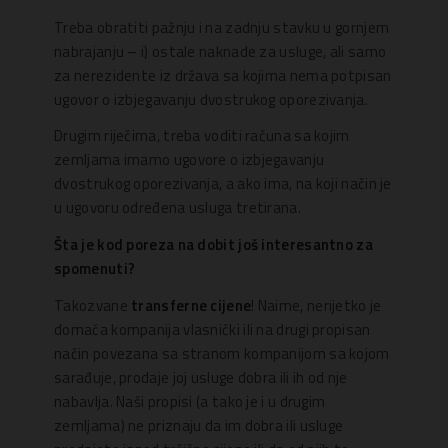
Treba obratiti pažnju i na zadnju stavku u gornjem
nabrajanju – i) ostale naknade za usluge, ali samo
za nerezidente iz država sa kojima nema potpisan
ugovor o izbjegavanju dvostrukog oporezivanja.
Drugim riječima, treba voditi računa sa kojim
zemljama imamo ugovore o izbjegavanju
dvostrukog oporezivanja, a ako ima, na koji način je
u ugovoru određena usluga tretirana.
Šta je kod poreza na dobit još interesantno za
spomenuti?
Takozvane
transferne cijene
! Naime, nerijetko je
domaća kompanija vlasnički ili na drugi propisan
način povezana sa stranom kompanijom sa kojom
sarađuje, prodaje joj usluge dobra ili ih od nje
nabavlja. Naši propisi (a tako je i u drugim
zemljama) ne priznaju da im dobra ili usluge