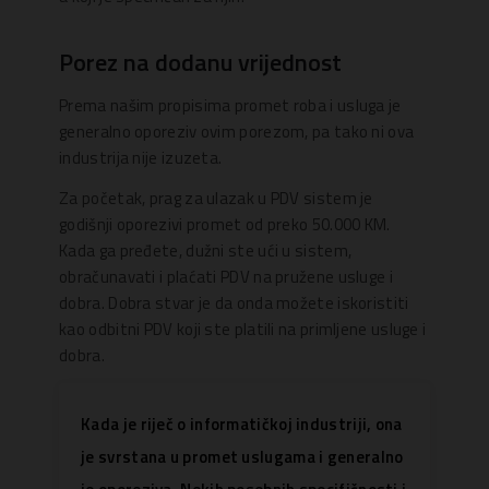
Porez na dodanu vrijednost
Prema našim propisima promet roba i usluga je
generalno oporeziv ovim porezom, pa tako ni ova
industrija nije izuzeta.
Za početak, prag za ulazak u PDV sistem je
godišnji oporezivi promet od preko 50.000 KM.
Kada ga pređete, dužni ste ući u sistem,
obračunavati i plaćati PDV na pružene usluge i
dobra. Dobra stvar je da onda možete iskoristiti
kao odbitni PDV koji ste platili na primljene usluge i
dobra.
Kada je riječ o informatičkoj industriji, ona
je svrstana u promet uslugama i generalno