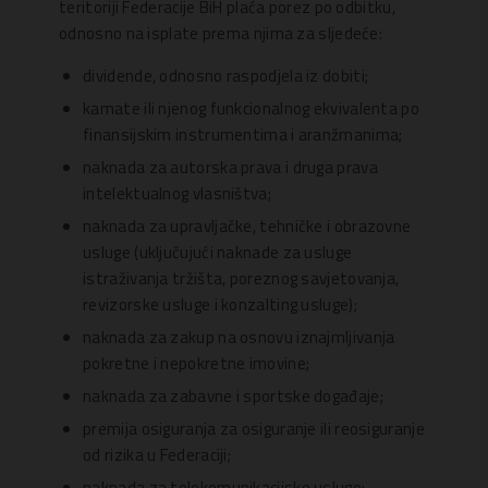
teritoriji Federacije BiH plaća porez po odbitku,
odnosno na isplate prema njima za sljedeće:
dividende, odnosno raspodjela iz dobiti;
kamate ili njenog funkcionalnog ekvivalenta po
finansijskim instrumentima i aranžmanima;
naknada za autorska prava i druga prava
intelektualnog vlasništva;
naknada za upravljačke, tehničke i obrazovne
usluge (uključujući naknade za usluge
istraživanja tržišta, poreznog savjetovanja,
revizorske usluge i konzalting usluge);
naknada za zakup na osnovu iznajmljivanja
pokretne i nepokretne imovine;
naknada za zabavne i sportske događaje;
premija osiguranja za osiguranje ili reosiguranje
od rizika u Federaciji;
naknada za telekomunikacijske usluge;