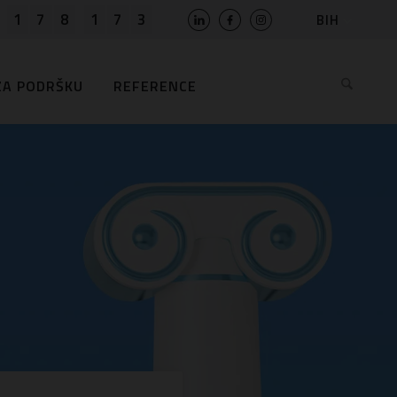
1
7
8
1
7
3
BIH
SLO
HR
ZA PODRŠKU
REFERENCE
EN
MK
RS
AL
ME
BG
KS