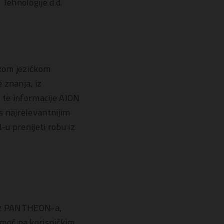
Tehnologije d.d.
ikom jezičkom
 znanja, iz
e te informacije AION
 najrelevantnijim
u prenijeti robu iz
 iz PANTHEON-a,
moć na korisničkim