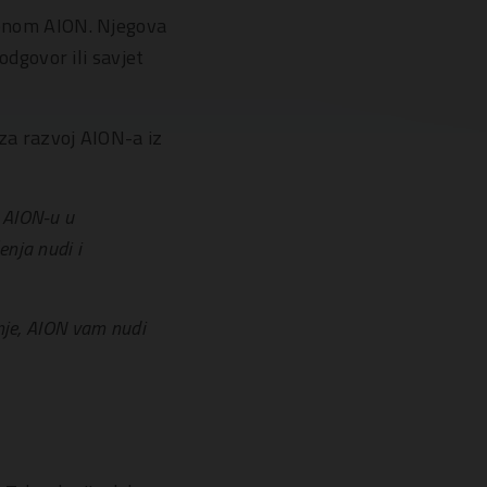
enom AION. Njegova
dgovor ili savjet
a razvoj AION-a iz
 AION-u u
nja nudi i
nje, AION vam nudi