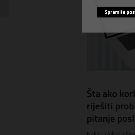
računovodstvu
Spremite pos
Šta ako kor
riješiti pr
pitanje posl
Nakon svakog odgovor