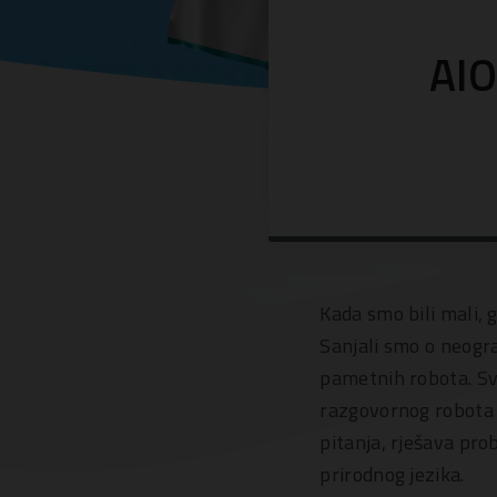
AIO
Kada smo bili mali, 
Sanjali smo o neogra
pametnih robota. Sv
razgovornog robota k
pitanja, rješava pro
prirodnog jezika.