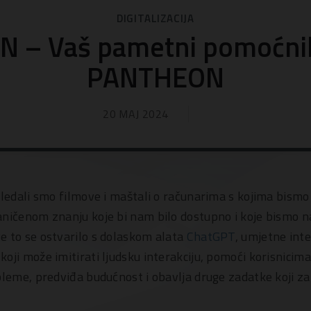
DIGITALIZACIJA
N – Vaš pametni pomoćni
PANTHEON
20 MAJ 2024
gledali smo filmove i maštali o računarima s kojima bismo
ničenom znanju koje bi nam bilo dostupno i koje bismo na
e to se ostvarilo s dolaskom alata
ChatGPT
, umjetne int
oji može imitirati ljudsku interakciju, pomoći korisnicim
bleme, predviđa budućnost i obavlja druge zadatke koji za