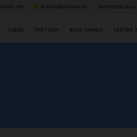
33 652 101
prodaja@datalab.ba
PANTHEON users
CIJENE
PARTNERI
BAZA ZNANJA
CENTAR 