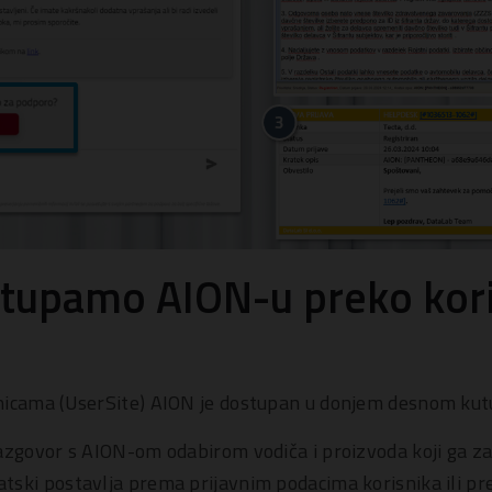
stupamo AION-u preko kori
nicama (UserSite) AION je dostupan u donjem desnom kut
azgovor s AION-om odabirom vodiča i proizvoda koji ga za
tski postavlja prema prijavnim podacima korisnika ili 