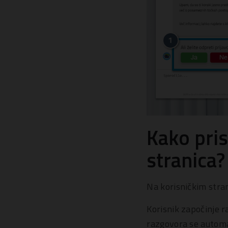
Kako pri
stranica?
Na korisničkim stra
Korisnik započinje r
razgovora se automa