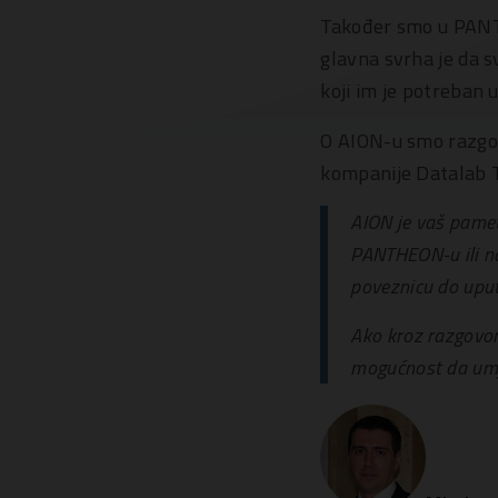
Također smo u PANT
glavna svrha je da 
koji im je potreban
O AION-u smo razgo
kompanije Datalab T
AION je vaš pame
PANTHEON-u ili na
poveznicu do uput
Ako kroz razgovor
mogućnost da umje