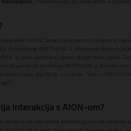
 Ranisavljević,
Produktni vođa za razvoj AION-a, Datalab 
?
rodice PANTHEON. Temelji na umjetnoj inteligenciji i vel
ili za korištenje PANTHEON-a. Informacije dobija iz baze
ON, iz video uputstava, vijesti i drugih baza znanja. Sv
ima nudi pomoć pri korištenju PANTHEON-a. Pomaže nam s
ljena pitanja, kao što je, na primjer, “Kako u PANTHEON-
ugo?”.
ija interakcija s AION-om?
om odvija se na više načina. Možemo ga pozvati direktno
PANTHEON Granula ili se obratiti za njegov savjet i po