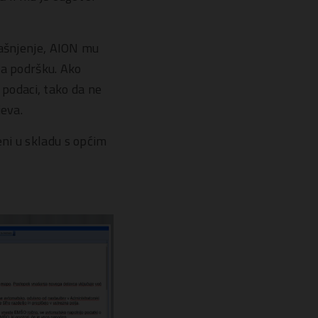
jašnjenje, AION mu
za podršku. Ako
i podaci, tako da ne
jeva.
ni u skladu s općim