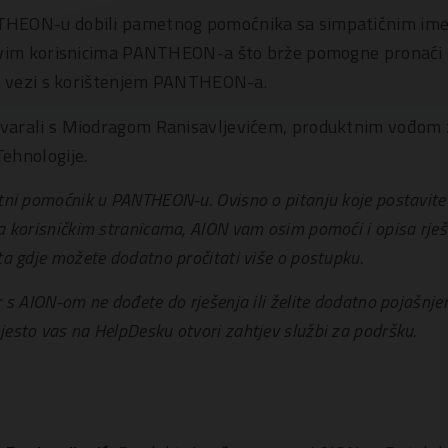
HEON-u dobili pametnog pomoćnika sa simpatičnim im
svim korisnicima PANTHEON-a što brže pomogne pronaći o
 u vezi s korištenjem PANTHEON-a.
varali s Miodragom Ranisavljevićem, produktnim vođom z
ehnologije.
tni pomoćnik u PANTHEON-u. Ovisno o pitanju koje postavite
 korisničkim stranicama, AION vam osim pomoći i opisa rješe
a gdje možete dodatno pročitati više o postupku.
 s AION-om ne dođete do rješenja ili želite dodatno pojašnje
sto vas na HelpDesku otvori zahtjev službi za podršku.