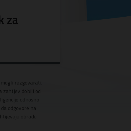
k za
 mogli razgovarati.
 zahtjev dobili od
eligencije odnosno
a da odgovore na
htijevaju obradu