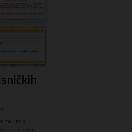
sničkih
u.
nima. Jezik
prema izabranom