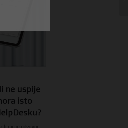
i ne uspije
mora isto
a HelpDesku?
a li mu je odgovor