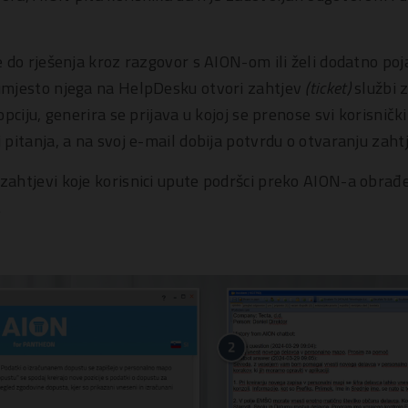
 do rješenja kroz razgovor s AION-om ili želi dodatno po
mjesto njega na HelpDesku otvori zahtjev
(ticket)
službi 
pciju, generira se prijava u kojoj se prenose svi korisničk
pitanja, a na svoj e-mail dobija potvrdu o otvaranju zaht
ahtjevi koje korisnici upute podršci preko AION-a obrađe
.