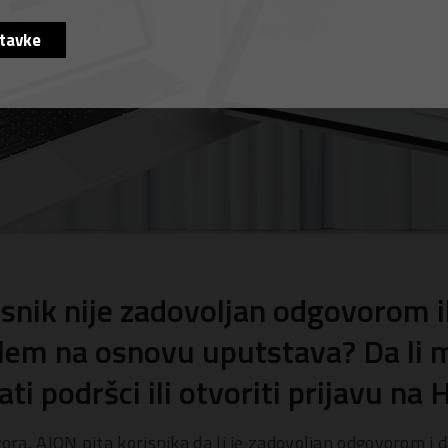
tavke
isnik nije zadovoljan odgovorom il
oblem na osnovu uputstava? Da li 
ati podršci ili otvoriti prijavu n
a, AION pita korisnika da li je zadovoljan odgovorom i d