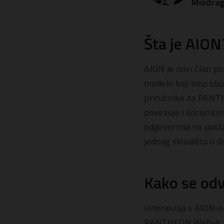
Miodrag
Šta je AION
AION je novi član po
modelu koji smo obuč
priručnika za PANTHE
povezuje i korisnic
odgovorima na postav
jednog skladišta u dr
Kako se odv
Interakcija s AION-
PANTHEON Web-a, iz 