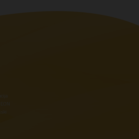
cija
THEON
jski