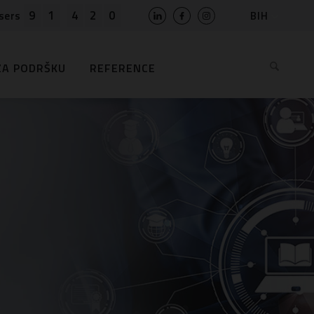
9
1
4
2
0
BIH
sers
SLO
HR
ZA PODRŠKU
REFERENCE
EN
MK
RS
AL
ME
BG
KS