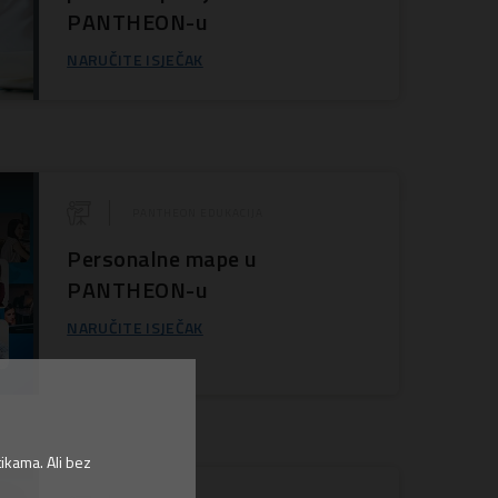
PANTHEON-u
NARUČITE ISJEČAK
PANTHEON EDUKACIJA
Personalne mape u
PANTHEON-u
NARUČITE ISJEČAK
ikama. Ali bez