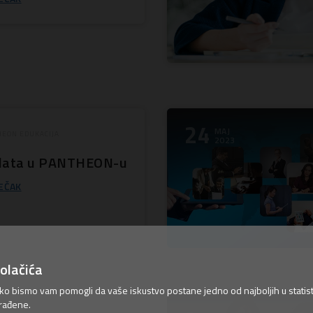
24
MAJ
EON EDUKACIJA
2023
plata u PANTHEON-u
EČAK
olačića
ako bismo vam pomogli da vaše iskustvo postane jedno od najboljih u statist
rađene.