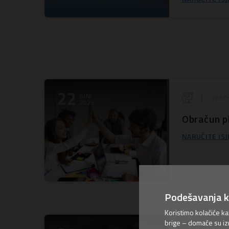
22
JUNI
PANTH
2023
Obračun 
NARUČITE ISJ
Podešavanja k
Koristimo kolačiće k
brige – domaće su iz