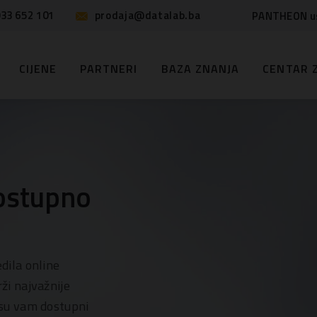
33 652 101
prodaja@datalab.ba
PANTHEON u
CIJENE
PARTNERI
BAZA ZNANJA
CENTAR 
ostupno
dila online
i najvažnije
su vam dostupni