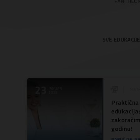
PANTHEON-u 
SVE EDUKACIJ
23
JANUAR
PANTH
2025
Praktičn
edukacija
zakoračim
godinu!
NARUČITE ISJ