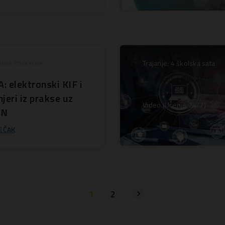
Trajanje: 4 školska sata
EON EDUKACIJA
Video (edukacija 24/7);
 elektronski KIF i
Računovodstvo
jeri iz prakse uz
Video (Učenje 24/7)
ON
EČAK
1
2