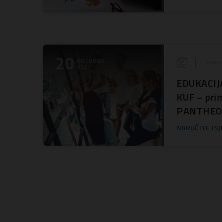
20
OKTOBAR
PANTH
2021
EDUKACIJA:
KUF – prim
PANTHE
NARUČITE ISJ