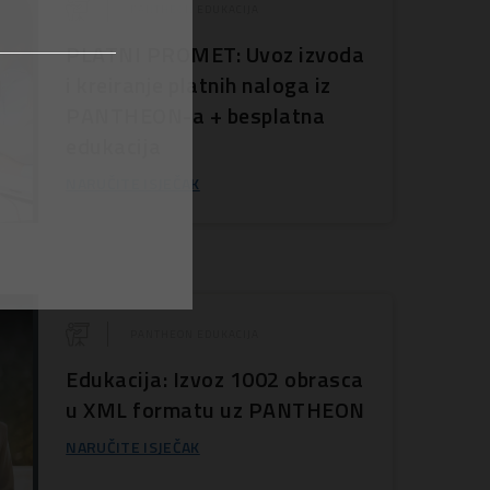
PANTHEON EDUKACIJA
PLATNI PROMET: Uvoz izvoda
i kreiranje platnih naloga iz
PANTHEON-a + besplatna
edukacija
NARUČITE ISJEČAK
PANTHEON EDUKACIJA
Edukacija: Izvoz 1002 obrasca
u XML formatu uz PANTHEON
NARUČITE ISJEČAK