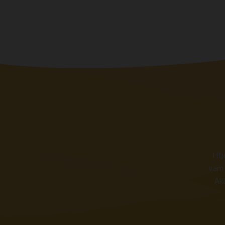
Htj
vam 
Aka