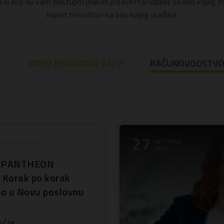
koji su vam dostupni (nakon prijave/narudžbe) sa bilo kojeg mj
kojem trenutku i sa bilo kojeg uređaja.
E
VIDEO (EDUKACIJA 24/7)
RAČUNOVODSTV
27
OKTOBAR
EON EDUKACIJA
2023
a PANTHEON
: Korak po korak
o u Novu poslovnu
EČAK