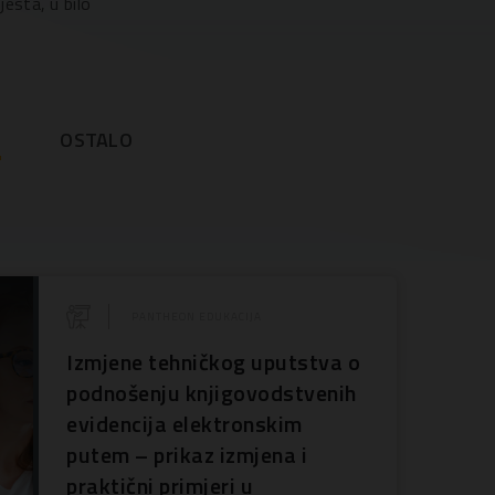
esta, u bilo
O
OSTALO
PANTHEON EDUKACIJA
Izmjene tehničkog uputstva o
podnošenju knjigovodstvenih
evidencija elektronskim
putem – prikaz izmjena i
praktični primjeri u