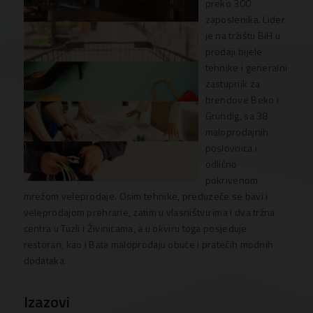
preko 300
zaposlenika. Lider
je na tržištu BiH u
prodaji bijele
tehnike i generalni
zastupnik za
brendove Beko i
Grundig, sa 38
maloprodajnih
poslovnica i
odlično
pokrivenom
mrežom veleprodaje. Osim tehnike, preduzeće se bavi i
veleprodajom prehrane, zatim u vlasništvu ima i dva tržna
centra u Tuzli i Živinicama, a u okviru toga posjeduje
restoran, kao i Bata maloprodaju obuće i pratećih modnih
dodataka.
Izazovi