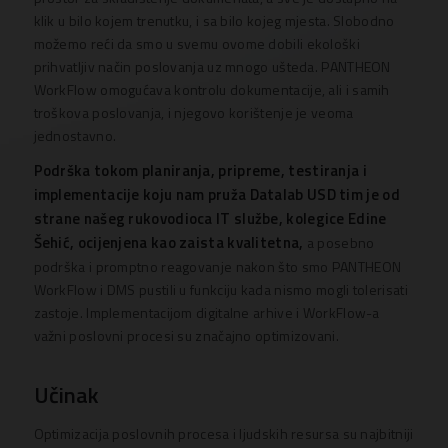
klik u bilo kojem trenutku, i sa bilo kojeg mjesta. Slobodno
možemo reći da smo u svemu ovome dobili ekološki
prihvatljiv način poslovanja uz mnogo ušteda. PANTHEON
WorkFlow omogućava kontrolu dokumentacije, ali i samih
troškova poslovanja, i njegovo korištenje je veoma
jednostavno.
Podrška tokom planiranja, pripreme, testiranja i
implementacije koju nam pruža Datalab USD tim je od
strane našeg rukovodioca IT službe, kolegice Edine
Šehić, ocijenjena kao zaista kvalitetna,
a posebno
podrška i promptno reagovanje nakon što smo PANTHEON
WorkFlow i DMS pustili u funkciju kada nismo mogli tolerisati
zastoje. Implementacijom digitalne arhive i WorkFlow-a
važni poslovni procesi su značajno optimizovani.
Učinak
Optimizacija poslovnih procesa i ljudskih resursa su najbitniji