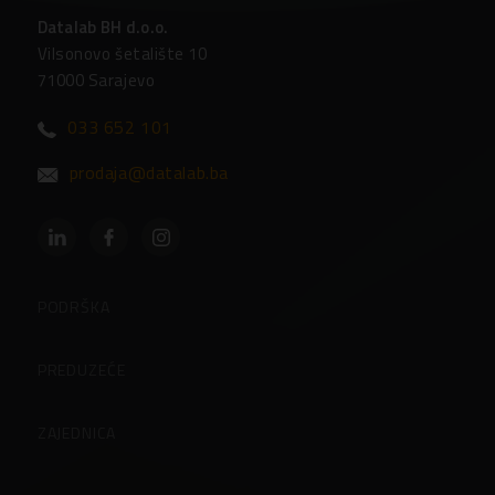
Datalab BH d.o.o.
Vilsonovo šetalište 10
71000 Sarajevo
033 652 101
prodaja@datalab.ba
PODRŠKA
Partneri
PREDUZEĆE
Često postavljena pitanja
O preduzeću
ZAJEDNICA
Kontakti
Korisničke stranice