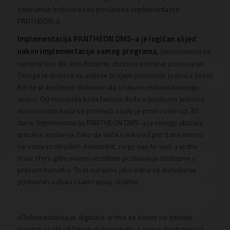
smanjenje troškova kao posljedica implementacije
PANTHEON-a.
Implementacija PANTHEON DMS-a je logičan slijed
nakon implementacije samog programa,
jednostavno se
nameće kao dio koji dodatno ubrzava procese poslovanja.
Omega je društvo sa velikim brojem poslovnih jedinica širom
BiH te je knjiženje dokumenata u takvim uslovima mnogo
sporo. Od momenta kada faktura dođe u poslovnu jedinicu
do momenta kada se proknjiži znalo je proći i više od 30
dana. Implementacija PANTHEON DMS-a je mnogo ubrzala
procese knjiženja, tako da sada u roku od par dana imamo
ne samo proknjižen dokument, nego nas to vodi u jednu
novu sferu gdje imamo rezultate poslovanja dostupne u
pravom trenutku. To je naravno jako bitno za donošenje
poslovnih odluka i sam razvoj društva.
eDokumentacija je digitalna arhiva sa kojom ne trebate
prostor za skladištenje dokumenata, a sve je dostupno na