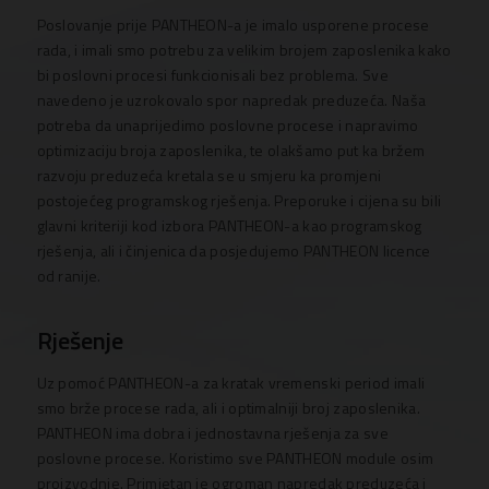
Poslovanje prije PANTHEON-a je imalo usporene procese
rada, i imali smo potrebu za velikim brojem zaposlenika kako
bi poslovni procesi funkcionisali bez problema. Sve
navedeno je uzrokovalo spor napredak preduzeća. Naša
potreba da unaprijedimo poslovne procese i napravimo
optimizaciju broja zaposlenika, te olakšamo put ka bržem
razvoju preduzeća kretala se u smjeru ka promjeni
postojećeg programskog rješenja. Preporuke i cijena su bili
glavni kriteriji kod izbora PANTHEON-a kao programskog
rješenja, ali i činjenica da posjedujemo PANTHEON licence
od ranije.
Rješenje
Uz pomoć PANTHEON-a za kratak vremenski period imali
smo brže procese rada, ali i optimalniji broj zaposlenika.
PANTHEON ima dobra i jednostavna rješenja za sve
poslovne procese. Koristimo sve PANTHEON module osim
proizvodnje. Primjetan je ogroman napredak preduzeća i