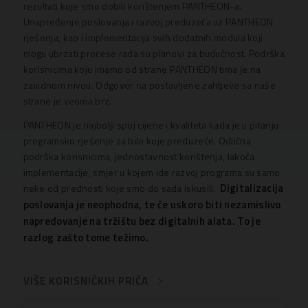
rezultati koje smo dobili korištenjem PANTHEON-a.
Unapređenje poslovanja i razvoj preduzeća uz PANTHEON
rješenja, kao i implementacija svih dodatnih modula koji
mogu ubrzati procese rada su planovi za budućnost. Podrška
korisnicima koju imamo od strane PANTHEON tima je na
zavidnom nivou. Odgovor na postavljene zahtjeve sa naše
strane je veoma brz.
PANTHEON je najbolji spoj cijene i kvaliteta kada je u pitanju
programsko rješenje za bilo koje preduzeće. Odlična
podrška korisnicima, jednostavnost korištenja, lakoća
implementacije, smjer u kojem ide razvoj programa su samo
Digitalizacija
neke od prednosti koje smo do sada iskusili.
poslovanja je neophodna, te će uskoro biti nezamislivo
napredovanje na tržištu bez digitalnih alata. To je
razlog zašto tome težimo.
VIŠE KORISNIČKIH PRIČA