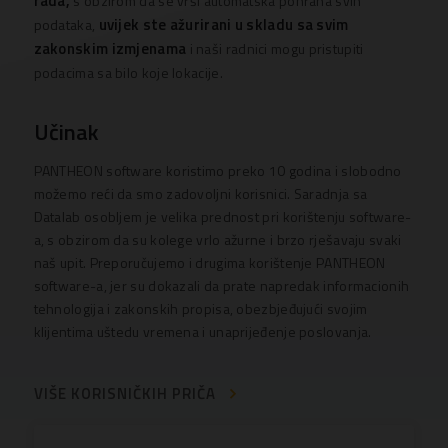
rada,
s obzirom da se vrši automatska pohrana svih
uvijek ste ažurirani u skladu sa svim
podataka,
zakonskim izmjenama
i naši radnici mogu pristupiti
podacima sa bilo koje lokacije.
Učinak
PANTHEON software koristimo preko 10 godina i slobodno
možemo reći da smo zadovoljni korisnici. Saradnja sa
Datalab osobljem je velika prednost pri korištenju software-
a, s obzirom da su kolege vrlo ažurne i brzo rješavaju svaki
naš upit. Preporučujemo i drugima korištenje PANTHEON
software-a, jer su dokazali da prate napredak informacionih
tehnologija i zakonskih propisa, obezbjeđujući svojim
klijentima uštedu vremena i unaprijeđenje poslovanja.
VIŠE KORISNIČKIH PRIČA