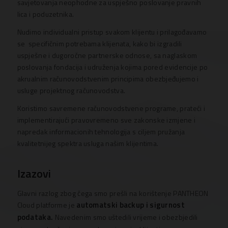
savjetovanja neophodne za uspješno poslovanje pravnih
lica i poduzetnika.
Nudimo individualni pristup svakom klijentu i prilagođavamo
se specifičnim potrebama klijenata, kako bi izgradili
uspješne i dugoročne partnerske odnose, sa naglaskom
poslovanja fondacija i udruženja kojima pored evidencije po
akrualnim računovodstvenim principima obezbjeđujemo i
usluge projektnog računovodstva.
Koristimo savremene računovodstvene programe, prateći i
implementirajući pravovremeno sve zakonske izmjene i
napredak informacionih tehnologija s ciljem pružanja
kvalitetnijeg spektra usluga našim klijentima.
Izazovi
Glavni razlog zbog čega smo prešli na korištenje PANTHEON
automatski backup i sigurnost
Cloud platforme je
podataka.
Navedenim smo uštedili vrijeme i obezbjedili