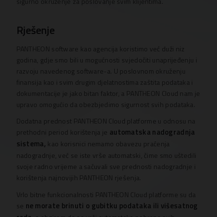
sigurno okruženje za poslovanje svim klijentima.
Rješenje
PANTHEON software kao agencija koristimo već duži niz
godina, gdje smo bili u mogućnosti svjedočiti unaprijeđenju i
razvoju navedenog software-a. U poslovnom okruženju
finansija kao i svim drugim djelatnostima zaštita podataka i
dokumentacije je jako bitan faktor, a PANTHEON Cloud nam je
upravo omogućio da obezbjedimo sigurnost svih podataka.
Dodatna prednost PANTHEON Cloud platforme u odnosu na
automatska nadogradnja
prethodni period korištenja je
sistema,
kao korisnici nemamo obavezu praćenja
nadogradnje, već se iste vrše automatski, čime smo uštedili
svoje radno vrijeme a sačuvali sve prednosti nadogradnje i
korištenja najnovijih PANTHEON rješenja.
Vrlo bitne funkcionalnosti PANTHEON Cloud platforme su da
ne morate brinuti o gubitku podataka ili višesatnog
se