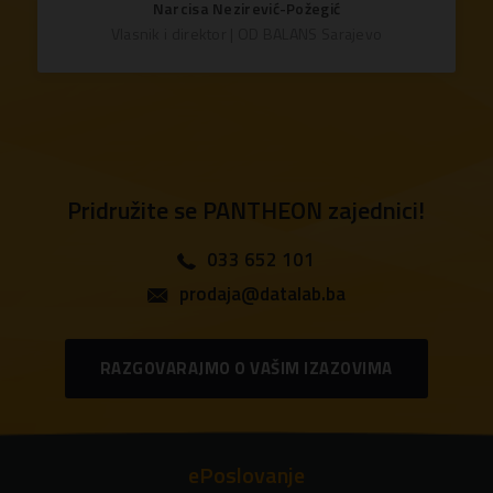
Narcisa Nezirević-Požegić
Vlasnik i direktor | OD BALANS Sarajevo
Pridružite se PANTHEON zajednici!
033 652 101
prodaja@datalab.ba
RAZGOVARAJMO O VAŠIM IZAZOVIMA
ePoslovanje