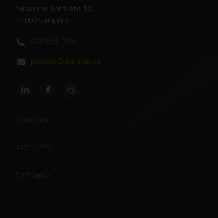
Vilsonovo šetalište 10
71000 Sarajevo
033 652 101
prodaja@datalab.ba
PODRŠKA
Partneri
PREDUZEĆE
Često postavljena pitanja
O preduzeću
ZAJEDNICA
Kontakti
Korisničke stranice
Zaposlenje u Datalabu
Blog