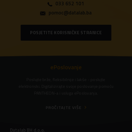
033 652 101
pomoc@datalab.ba
POSJETITE KORISNIČKE STRANICE
ePoslovanje
Poslujte brže, fleksibilnije i lakše - poslujte
elektronski. Digitalizirajte svoje poslovanje pomoću
PANTHEON-a i usluga ePoslovanja.
PROČITAJTE VIŠE
Datalab BH d.o.o.