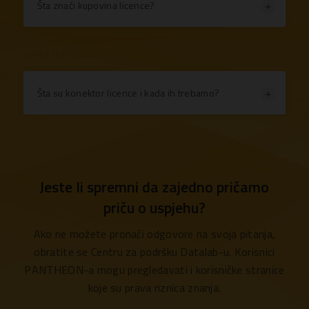
Šta znači kupovina licence?
KONEKTOR LICENCE
Šta su konektor licence i kada ih trebamo?
Jeste li spremni da zajedno pričamo
priču o uspjehu?
Ako ne možete pronaći odgovore na svoja pitanja,
obratite se Centru za podršku Datalab-u. Korisnici
PANTHEON-a mogu pregledavati i korisničke stranice
koje su prava riznica znanja.