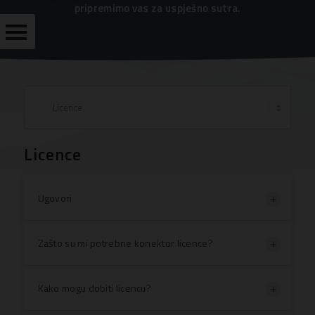
pripremimo vas za uspješno sutra.
PODRŠKA
IMPLEMENTACIJA
EDUKACIJE
ČESTO
Licence
POSTAVLJENA
PITANJA
BESPLATNI
Ugovori
MATERIJAL
Zašto su mi potrebne konektor licence?
KORISNIČKE
STRANICE
Kako mogu dobiti licencu?