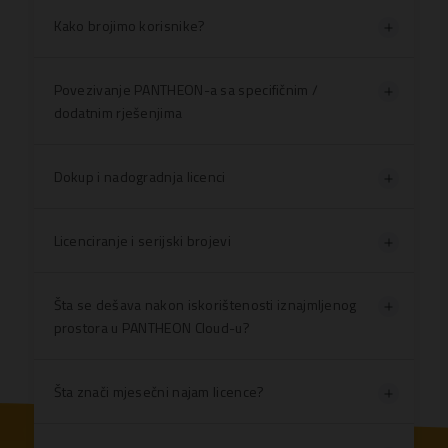
Kako brojimo korisnike?
Povezivanje PANTHEON-a sa specifičnim /
dodatnim rješenjima
Dokup i nadogradnja licenci
Licenciranje i serijski brojevi
Šta se dešava nakon iskorištenosti iznajmljenog
prostora u PANTHEON Cloud-u?
Šta znači mjesečni najam licence?