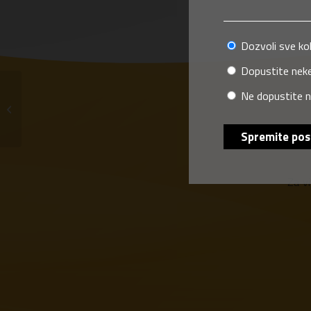
Dozvoli sve ko
Dopustite neke
Ne dopustite n
INFOPROM d.o.o. Zenica
Spremite pos
Za v