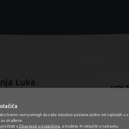
nja Luka
olačića
+387
ako bismo vam pomogli da vaše iskustvo postane jedno od najboljih u sta
su izrađene.
holz
ročitati u
Obavijesti o kolačićima
, a možete ih isključiti u nastavku.