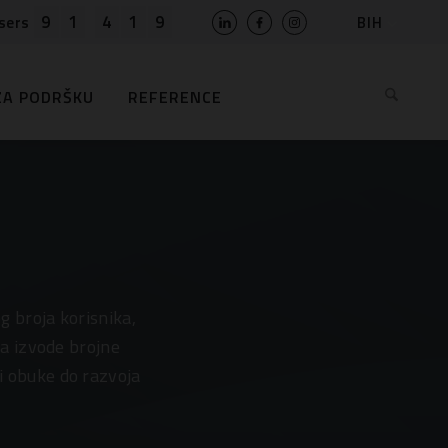
9
1
4
1
9
BIH
sers
SLO
HR
ZA PODRŠKU
REFERENCE
EN
MK
RS
AL
ME
BG
KS
 broja korisnika,
a izvode brojne
 i obuke do razvoja