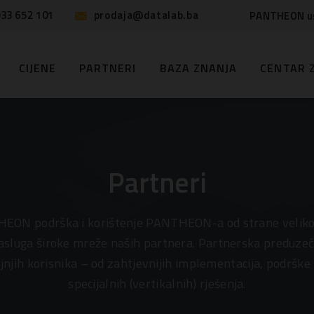
33 652 101
prodaja@datalab.ba
PANTHEON u
CIJENE
PARTNERI
BAZA ZNANJA
CENTAR 
Partneri
EON podrška i korištenje PANTHEON-a od strane velikog
 zasluga široke mreže naših partnera. Partnerska preduzeć
jnjih korisnika – od zahtjevnijih implementacija, podrške
specijalnih (vertikalnih) rješenja.