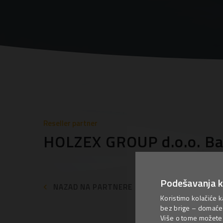
Reseller partner
HOLZEX GROUP d.o.o. Ba
Podešavanja k
NAZAD NA PARTNERE
Koristimo kolačiće k
bez brige – domaće 
Više o tome možete p