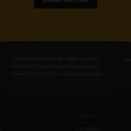
KONTAKTIRAJTE NAS
Poslujte brže, fleksibilnije i lakše - poslujte
PR
elektronski. Digitalizirajte svoje poslovanje
pomoću PANTHEON-a i usluga ePoslovanja.
KA
PREDUZEĆE
i
O preduzeću