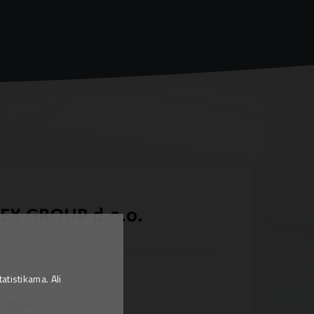
 51 924 001
tistikama. Ali
ex@gmail.com