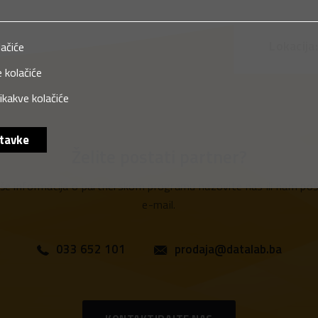
Lokacija:
lačiće
 kolačiće
ikakve kolačiće
tavke
Želite postati partner?
iše informacija o partnerskom programu nazovite nas ili nam poša
e-mail.
033 652 101
prodaja@datalab.ba