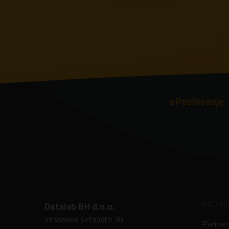
ePoslovanje
PODRŠ
Datalab BH d.o.o.
Vilsonovo šetalište 10
Partner