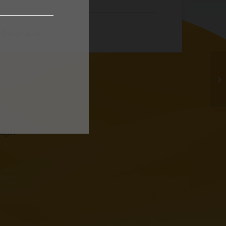
Banja Luka
ljite