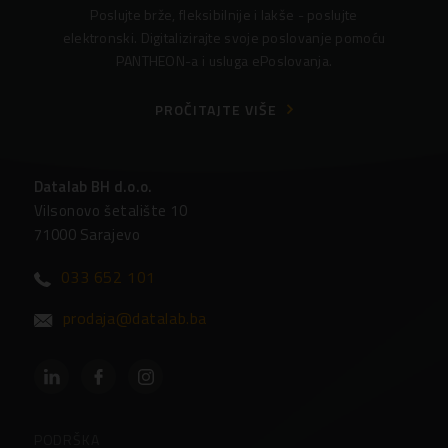
Poslujte brže, fleksibilnije i lakše - poslujte
elektronski. Digitalizirajte svoje poslovanje pomoću
PANTHEON-a i usluga ePoslovanja.
PROČITAJTE VIŠE
Datalab BH d.o.o.
Vilsonovo šetalište 10
71000 Sarajevo
033 652 101
prodaja@datalab.ba
PODRŠKA