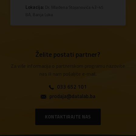
Lokacija:
Dr. Mladena Stojanovića 43-45
BA, Banja Luka
Želite postati partner?
Za više informacija o partnerskom programu nazovite
nas ili nam pošaljite e-mail.
033 652 101
prodaja@datalab.ba
KONTAKTIRAJTE NAS