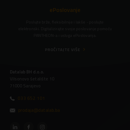
ePoslovanje
Poslujte brže, fleksibilnije i lakše - poslujte
elektronski. Digitalizirajte svoje poslovanje pomoću
PANTHEON-a i usluga ePoslovanja.
PROČITAJTE VIŠE
Datalab BH d.o.o.
Vilsonovo šetalište 10
71000 Sarajevo
033 652 101
prodaja@datalab.ba