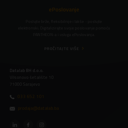
ePoslovanje
Poslujte brže, fleksibilnije i lakše - poslujte
elektronski. Digitalizirajte svoje poslovanje pomoću
PANTHEON-a i usluga ePoslovanja.
PROČITAJTE VIŠE
Datalab BH d.o.o.
Vilsonovo šetalište 10
71000 Sarajevo
033 652 101
prodaja@datalab.ba