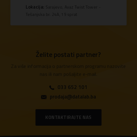
Lokacija:
Sarajevo, Avaz Twist Tower -
Tešanjska br. 24A, 19 sprat
Želite postati partner?
Za više informacija o partnerskom programu nazovite
nas ili nam pošaljite e-mail.
033 652 101
prodaja@datalab.ba
KONTAKTIRAJTE NAS