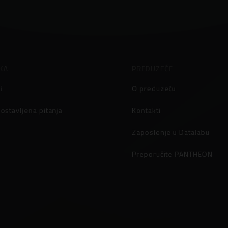
KA
PREDUZEĆE
i
O preduzeću
ostavljena pitanja
Kontakti
Zaposlenje u Datalabu
Preporučite PANTHEON