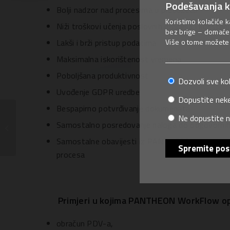
Podešavanja k
Bolji nadzor nad procesima u preduzeću
Koristimo kolačiće k
Niži troškovi učenja poslovnih procesa i koriš
bez brige – domaće 
Više o tome možete p
Lakši i brži pristup podacima
Maksimalna iskorištenost vremena
Poboljšana produktivnost
Dozvoli sve ko
Uvođenje GDPR uredbe
Dopustite neke
Bespapirno potvrđivanje dokumenata
Ne dopustite n
Samostalno posredovanje naloga do odgovorni
Elektronsko i online poslovanje
Samostalne obavijesti iz PANTHEON-a putem e-
Spremite pos
procesa
Primjeri u kojima PANTHEON WorkFlow opt
obračun PDV-a,