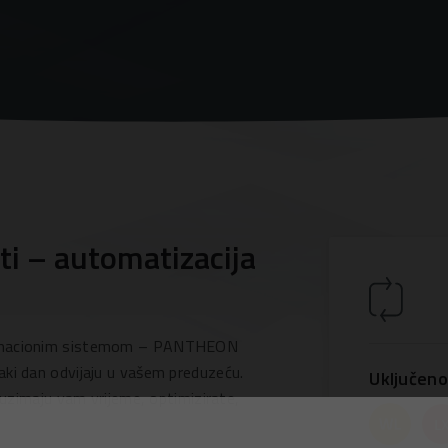
i – automatizacija
formacionim sistemom – PANTHEON
aki dan odvijaju u vašem preduzeću.
Uključeno
oduzimaju vam vrijeme, optimizirate,