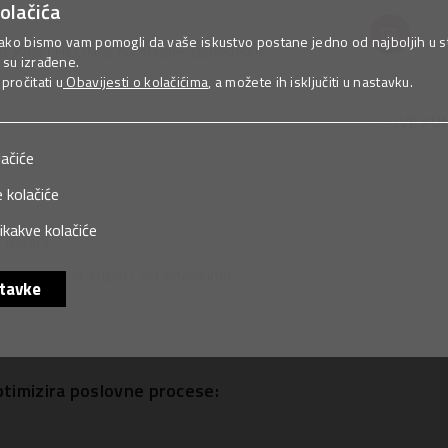
olačića
ako bismo vam pomogli da vaše iskustvo postane jedno od najboljih u sta
tenja PANTHEON-a od strane zaposlenih
su izrađene.
ročitati u
Obavijesti o kolačićima
, a možete ih isključiti u nastavku.
SVE FU
lačiće
 kolačiće
ikakve kolačiće
h osoba
mail-a o statusu i aktivnostima
tavke
imizira poslovne procese: