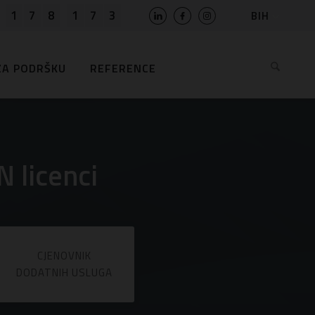
1
7
8
1
7
3
BIH
SLO
HR
ZA PODRŠKU
REFERENCE
EN
MK
RS
AL
ME
 licenci
BG
KS
CJENOVNIK
DODATNIH USLUGA