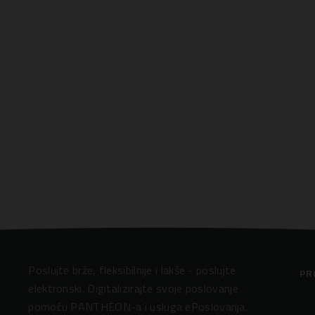
Poslujte brže, fleksibilnije i lakše - poslujte
PR
elektronski. Digitalizirajte svoje poslovanje
pomoću PANTHEON-a i usluga ePoslovanja.