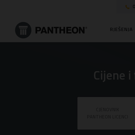
0
RJEŠENJA
Cijene 
CJENOVNIK
PANTHEON LICENCI