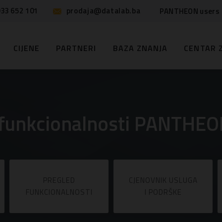
33 652 101
prodaja@datalab.ba
PANTHEON users
CIJENE
PARTNERI
BAZA ZNANJA
CENTAR 
i funkcionalnosti PANTHEON
PREGLED
CJENOVNIK USLUGA
FUNKCIONALNOSTI
I PODRŠKE