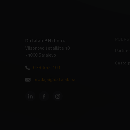
PODRŠ
Datalab BH d.o.o.
Vilsonovo šetalište 10
Partner
71000 Sarajevo
Često p
033 652 101
prodaja@datalab.ba