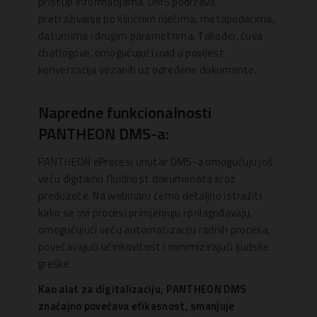
pristup informacijama. DMS podržava
pretraživanje po ključnim riječima, metapodacima,
datumima i drugim parametrima. Također, čuva
chatlogove, omogućujući uvid u povijest
konverzacija vezanih uz određene dokumente.
Napredne funkcionalnosti
PANTHEON DMS-a:
PANTHEON eProcesi unutar DMS-a omogućuju još
veću digitalnu fluidnost dokumenata kroz
preduzeće. Na webinaru ćemo detaljno istražiti
kako se ovi procesi primjenjuju i prilagođavaju,
omogućujući veću automatizaciju radnih procesa,
povećavajući učinkovitost i minimizirajući ljudske
greške.
Kao alat za digitalizaciju, PANTHEON DMS
značajno povećava efikasnost, smanjuje