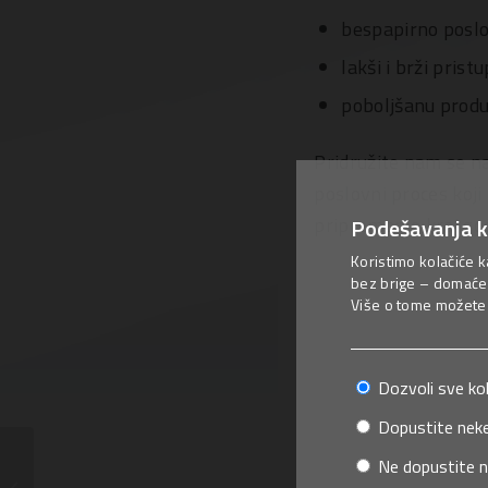
bespapirno poslo
lakši i brži prist
poboljšanu produ
Pridružite nam se n
poslovni proces koji
pripremamo kraj god
Podešavanja k
Koristimo kolačiće k
bez brige – domaće 
Više o tome možete p
Dozvoli sve ko
Dopustite neke
Korisni savjeti za
Ne dopustite n
uspješno organizovanu