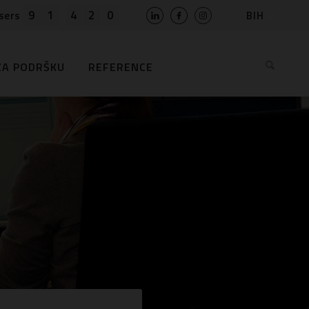
9
1
4
2
0
BIH
sers
SLO
HR
ZA PODRŠKU
REFERENCE
EN
MK
RS
AL
ME
BG
KS