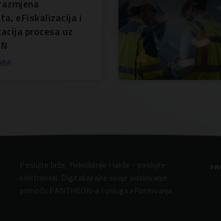
 razmjena
a, eFiskalizacija i
acija procesa uz
ON
ARA
Poslujte brže, fleksibilnije i lakše - poslujte
PR
elektronski. Digitalizirajte svoje poslovanje
pomoću PANTHEON-a i usluga ePoslovanja.