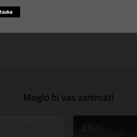
tavke
POVRATAK NA WEBINARE
Moglo bi vas zanimati
23
JUNI
ATNI ONLINE SEMINAR
2026