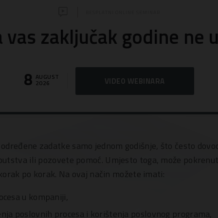
BESPLATNI ONLINE SEMINAR
 vas zaključak godine ne u
8
AUGUST
VIDEO WEBINARA
2026
određene zadatke samo jednom godišnje, što često dovod
utstva ili pozovete pomoć. Umjesto toga, može pokrenuti
i korak po korak. Na ovaj način možete imati:
ocesa u kompaniji,
enja poslovnih procesa i korištenja poslovnog programa,