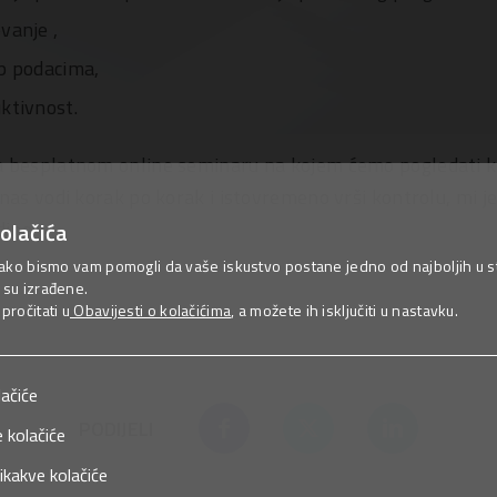
vanje ,
up podacima,
ktivnost.
a besplatnom online seminaru na kojem ćemo pogledati ka
 nas vodi korak po korak i istovremeno vrši kontrolu, mi 
ine.
olačića
ako bismo vam pomogli da vaše iskustvo postane jedno od najboljih u sta
su izrađene.
ročitati u
Obavijesti o kolačićima
, a možete ih isključiti u nastavku.
lačiće
PODIJELI
 kolačiće
ikakve kolačiće