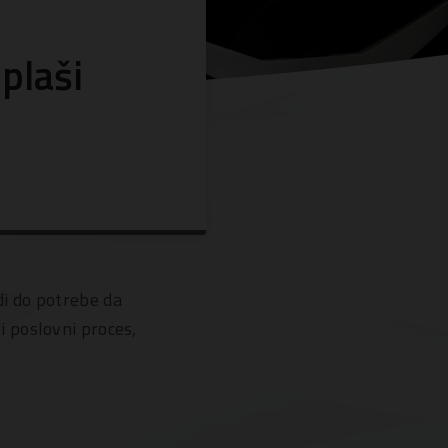
plaši
i do potrebe da
 poslovni proces,