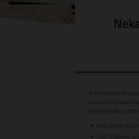
Neka
Računovođa obavlja 
ponovo pogledate up
kojeg je lako pratit
bolju kontrolu pr
niže troškove uč