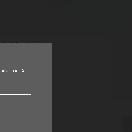
ko da koristite
jednostavno
tistikama. Ali