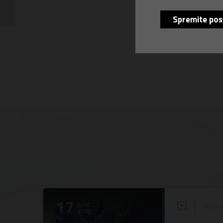
proizvodnju
Spremite pos
17
JUNI
BESPL
2026