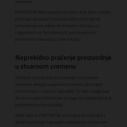
vremenu.
PANTHEON Manufacture se ističe kao lider u ovom
pristupu, pružajući sveobuhvatno rješenje od
prihvatanja narudžbe do konačne dostave, s
naglaskom na fleksibilnosti, personalizaciji,
preciznom planiranju i terminiranju.
Neprekidno praćenje proizvodnje
u stvarnom vremenu
Sistemi za praćenje proizvodnje u stvarnom
vremenu omogućavaju kontinuirano ažuriranje
informacija o statusu narudžbi. To nam osigurava
da smo uvijek informirani o mogućim kašnjenjima ili
problemima u proizvodnji.
Alati unutar PANTHEON-a omogućuju trenutni i
direktni pristup najnovijim podacima u stvarnom