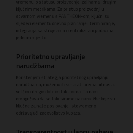
vremenu; o statusu proizvodnje, zalihama i drugim
ključnim metrikama. Za pristup proizvodnji u
stvarnom vremenu s PANTHEON-om, ključni su
sljedeći elementi: dnevno planiranje i terminiranje,
integracija sa strojevima i centralizirani podaci na
jednom mjestu.
Prioritetno upravljanje
narudžbama
Korištenjem strategija prioritetnog upravljanju
narudžbama, možemo ih sortirati prema hitnosti,
veličini i drugim bitnim faktorima. To nam
omogućava da se fokusiramo na narudžbe koje su
ključne za naše poslovanje, istovremeno
održavajući zadovoljstvo kupaca.
Transparentnost u lancu nabave