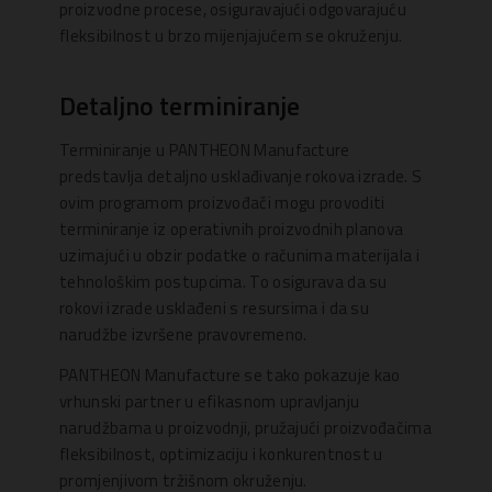
proizvodne procese, osiguravajući odgovarajuću
fleksibilnost u brzo mijenjajućem se okruženju.
Detaljno terminiranje
Terminiranje u PANTHEON Manufacture
predstavlja detaljno usklađivanje rokova izrade. S
ovim programom proizvođači mogu provoditi
terminiranje iz operativnih proizvodnih planova
uzimajući u obzir podatke o računima materijala i
tehnološkim postupcima. To osigurava da su
rokovi izrade usklađeni s resursima i da su
narudžbe izvršene pravovremeno.
PANTHEON Manufacture se tako pokazuje kao
vrhunski partner u efikasnom upravljanju
narudžbama u proizvodnji, pružajući proizvođačima
fleksibilnost, optimizaciju i konkurentnost u
promjenjivom tržišnom okruženju.