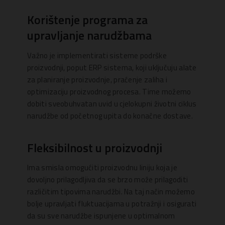
Korištenje programa za
upravljanje narudžbama
Važno je implementirati sisteme podrške
proizvodnji, poput ERP sistema, koji uključuju alate
za planiranje proizvodnje, praćenje zaliha i
optimizaciju proizvodnog procesa. Time možemo
dobiti sveobuhvatan uvid u cjelokupni životni ciklus
narudžbe od početnog upita do konačne dostave.
Fleksibilnost u proizvodnji
Ima smisla omogućiti proizvodnu liniju koja je
dovoljno prilagodljiva da se brzo može prilagoditi
različitim tipovima narudžbi. Na taj način možemo
bolje upravljati fluktuacijama u potražnji i osigurati
da su sve narudžbe ispunjene u optimalnom