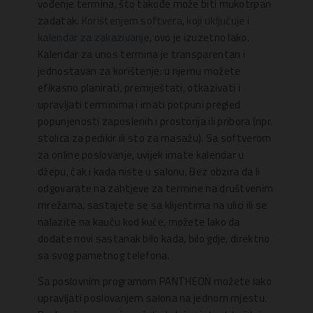
vođenje termina, što takođe može biti mukotrpan
zadatak.
Korištenjem softvera, koji uključuje i
kalendar za zakazivanje
, ovo je izuzetno lako.
Kalendar za unos termina je transparentan i
jednostavan za korištenje: u njemu možete
efikasno planirati, premiještati, otkazivati i
upravljati terminima i imati potpuni pregled
popunjenosti zaposlenih i prostorija ili pribora (npr.
stolica za pedikir ili sto za masažu). Sa softverom
za online poslovanje, uvijek imate kalendar u
džepu, čak i kada niste u salonu. Bez obzira da li
odgovarate na zahtjeve za termine na društvenim
mrežama, sastajete se sa klijentima na ulici ili se
nalazite na kauču kod kuće, možete lako da
dodate novi sastanak bilo kada, bilo gdje, direktno
sa svog pametnog telefona.
Sa poslovnim programom PANTHEON možete lako
upravljati poslovanjem salona na jednom mjestu.