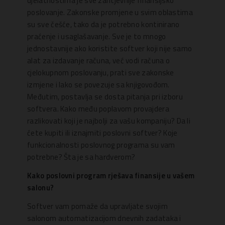
djelatnostima je sve zahtjevnije finansijsko
poslovanje. Zakonske promjene u svim oblastima
su sve češće, tako da je potrebno kontinirano
praćenje i usaglašavanje. Sve je to mnogo
jednostavnije ako koristite softver koji nije samo
alat za izdavanje računa, već vodi računa o
cjelokupnom poslovanju, prati sve zakonske
izmjene i lako se povezuje sa knjigovođom.
Međutim, postavlja se dosta pitanja pri izboru
softvera. Kako među poplavom provajdera
razlikovati koji je najbolji za vašu kompaniju? Da li
ćete kupiti ili iznajmiti poslovni softver? Koje
funkcionalnosti poslovnog programa su vam
potrebne? Šta je sa hardverom?
Kako poslovni program rješava finansije u vašem
salonu?
Softver vam pomaže da upravljate svojim
salonom automatizacijom dnevnih zadataka i