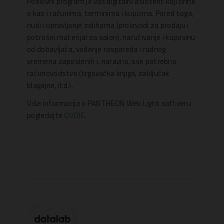
Poslovni program je vaš digitalni asistent koji brine
o kas i računima, terminima i kupcima. Pored toga,
nudi i upravljanje zalihama (proizvodi za prodaju i
potrošni materijal za salon), naručivanje i kupovinu
od dobavljača, vođenje rasporeda i radnog
vremena zaposlenih i, naravno, sve potrebno
računovodstvo (trgovačka knjiga, zaključak
blagajne, itd.).
Više informacija o PANTHEON Web Light softveru
pogledajte
OVDJE.