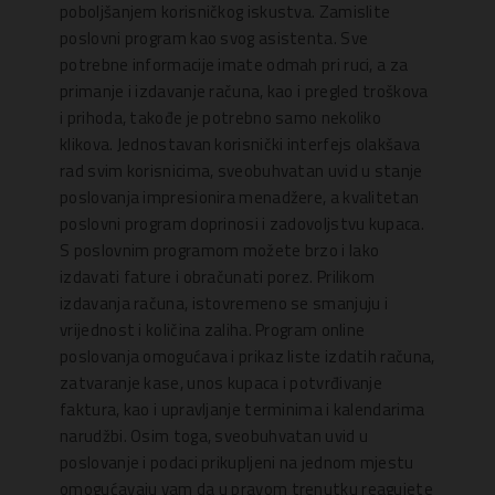
poboljšanjem korisničkog iskustva. Zamislite
poslovni program kao svog asistenta. Sve
potrebne informacije imate odmah pri ruci, a za
primanje i izdavanje računa, kao i pregled troškova
i prihoda, takođe je potrebno samo nekoliko
klikova. Jednostavan korisnički interfejs olakšava
rad svim korisnicima, sveobuhvatan uvid u stanje
poslovanja impresionira menadžere, a kvalitetan
poslovni program doprinosi i zadovoljstvu kupaca.
S poslovnim programom možete brzo i lako
izdavati fature i obračunati porez. Prilikom
izdavanja računa, istovremeno se smanjuju i
vrijednost i količina zaliha. Program online
poslovanja omogućava i prikaz liste izdatih računa,
zatvaranje kase, unos kupaca i potvrđivanje
faktura, kao i upravljanje terminima i kalendarima
narudžbi. Osim toga, sveobuhvatan uvid u
poslovanje i podaci prikupljeni na jednom mjestu
omogućavaju vam da u pravom trenutku reagujete