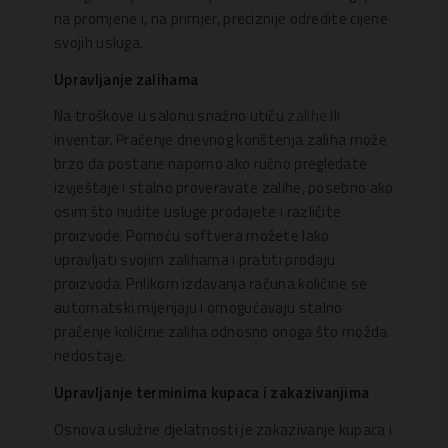
na promjene i, na primjer, preciznije odredite cijene
svojih usluga.
Upravljanje zalihama
Na troškove u salonu snažno utiču
zalihe
ili
inventar. Praćenje dnevnog korištenja zaliha može
brzo da postane naporno ako ručno pregledate
izvještaje i stalno proveravate zalihe, posebno ako
osim što nudite usluge prodajete i različite
proizvode. Pomoću softvera možete lako
upravljati svojim zalihama i pratiti prodaju
proizvoda. Prilikom izdavanja računa količine se
automatski mijenjaju i omogućavaju stalno
praćenje količine zaliha odnosno onoga što možda
nedostaje.
Upravljanje terminima kupaca i zakazivanjima
Osnova uslužne djelatnosti je zakazivanje kupaca i