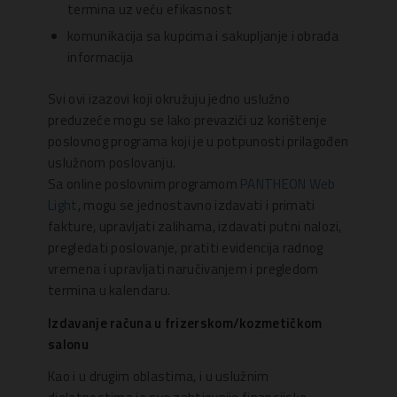
termina uz veću efikasnost
komunikacija sa kupcima i sakupljanje i obrada
informacija
Svi ovi izazovi koji okružuju jedno uslužno
preduzeće mogu se lako prevazići uz korištenje
poslovnog programa koji je u potpunosti prilagođen
uslužnom poslovanju.
Sa online poslovnim programom
PANTHEON Web
Light
, mogu se jednostavno izdavati i primati
fakture, upravljati zalihama, izdavati putni nalozi,
pregledati poslovanje, pratiti evidencija radnog
vremena i upravljati naručivanjem i pregledom
termina u kalendaru.
Izdavanje računa u frizerskom/kozmetičkom
salonu
Kao i u drugim oblastima, i u uslužnim