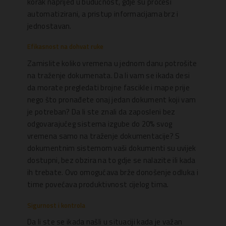
korak naprijed u budućnost, gdje su procesi
automatizirani, a pristup informacijama brz i
jednostavan.
Efikasnost na dohvat ruke
Zamislite koliko vremena u jednom danu potrošite
na traženje dokumenata. Da li vam se ikada desi
da morate pregledati brojne fascikle i mape prije
nego što pronađete onaj jedan dokument koji vam
je potreban? Da li ste znali da zaposleni bez
odgovarajućeg sistema izgube do 20% svog
vremena samo na traženje dokumentacije? S
dokumentnim sistemom vaši dokumenti su uvijek
dostupni, bez obzira na to gdje se nalazite ili kada
ih trebate. Ovo omogućava brže donošenje odluka i
time povećava produktivnost cijelog tima.
Sigurnost i kontrola
Da li ste se ikada našli u situaciji kada je važan