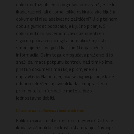
dokument izgubljen ili pogrešno arhiviran? Jeste li
ikada razmišljali o tome koliko riskirate ako ključni
dokumenti nisu adekvatno zaštićeni? U digitalnom
dobu sigurnost podataka je ključno pitanje. S
dokumentnim sistemom vaši dokumenti su
sigurno pohranjeni u digitalnom okruženju, što
smanjuje rizik od gubitka ili uništenja važnih
informacija. Osim toga, omogućava praćenje, što
znači da imate potpunu kontrolu nad tim ko ima
pristup dokumentima i koje promjene su
napravljene. Na primjer, ako se pojavi pitanje ko je
odobrio određeni ugovor ili kada je napravljena
promjena, te informacije možete brzo i
jednostavno dobiti.
Uštedite na troškovima i budite održiviji
Koliko papira trošite u jednom mjesecu? Da li ste
ikada izračunali koliko košta štampanje i čuvanje