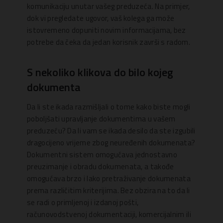
komunikaciju unutar vašeg preduzeća. Na primjer,
dok vi pregledate ugovor, vaš kolega ga može
istovremeno dopuniti novim informacijama, bez
potrebe da čeka da jedan korisnik završi s radom.
S nekoliko klikova do bilo kojeg
dokumenta
Da li ste ikada razmišljali o tome kako biste mogli
poboljšati upravljanje dokumentima u vašem
preduzeću? Da li vam se ikada desilo da ste izgubili
dragocijeno vrijeme zbog neuređenih dokumenata?
Dokumentni sistem omogućava jednostavno
preuzimanje i obradu dokumenata, a takođe
omogućava brzo i lako pretraživanje dokumenata
prema različitim kriterijima. Bez obzira na to da li
se radi o primljenoj i izdanoj pošti,
računovodstvenoj dokumentaciji, komercijalnim ili