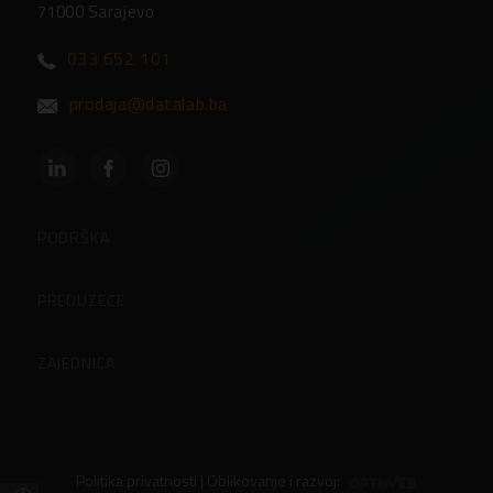
71000 Sarajevo
033 652 101
prodaja@datalab.ba
PODRŠKA
Partneri
PREDUZEĆE
Često postavljena pitanja
O preduzeću
ZAJEDNICA
Kontakti
Korisničke stranice
Zaposlenje u Datalabu
Blog
Politika privatnosti
| Oblikovanje i razvoj:
Preporučite PANTHEON