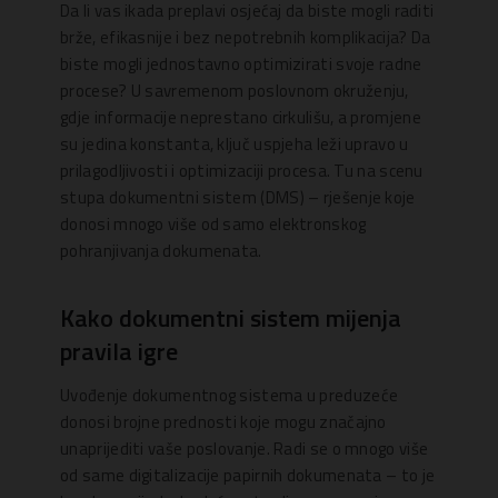
Da li vas ikada preplavi osjećaj da biste mogli raditi
brže, efikasnije i bez nepotrebnih komplikacija? Da
biste mogli jednostavno optimizirati svoje radne
procese? U savremenom poslovnom okruženju,
gdje informacije neprestano cirkulišu, a promjene
su jedina konstanta, ključ uspjeha leži upravo u
prilagodljivosti i optimizaciji procesa. Tu na scenu
stupa dokumentni sistem (DMS) – rješenje koje
donosi mnogo više od samo elektronskog
pohranjivanja dokumenata.
Kako dokumentni sistem mijenja
pravila igre
Uvođenje dokumentnog sistema u preduzeće
donosi brojne prednosti koje mogu značajno
unaprijediti vaše poslovanje. Radi se o mnogo više
od same digitalizacije papirnih dokumenata – to je