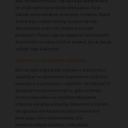
svih tih dokumenata? Digitalizacija dokumenata
ne znači samo da se oslobodite papira. To je
takođe važan korak ka smanjenju troškova. Manje
štampanja, manje fizičkog čuvanja i obrade
dokumenata znači niže troškove za vaše
preduzeće. Pored toga, bespapirnim poslovanjem
doprinosite očuvanju životne sredine, što je danas
važnije nego ikada prije.
Pojednostavite saradnju među odjeljenjima
Da li se vaša ekipa ikada suočava s izazovima u
saradnji jer su dokumenti raspršeni na različitim
lokacijama ili pohranjeni u različitim formatima? U
današnjem poslovnom svijetu, gdje su timovi
često raspoređeni na različitim lokacijama,
efikasna saradnja je ključna. Dokumentni sistem
omogućava više korisnicima da istovremeno
pristupaju istim dokumentima, što
pojednostavljuje saradnju i poboljšava