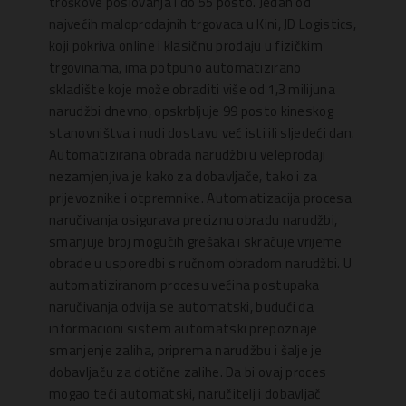
troškove poslovanja i do 55 posto. Jedan od
najvećih maloprodajnih trgovaca u Kini, JD Logistics,
koji pokriva online i klasičnu prodaju u fizičkim
trgovinama, ima potpuno automatizirano
skladište koje može obraditi više od 1,3 milijuna
narudžbi dnevno, opskrbljuje 99 posto kineskog
stanovništva i nudi dostavu već isti ili sljedeći dan.
Automatizirana obrada narudžbi u veleprodaji
nezamjenjiva je kako za dobavljače, tako i za
prijevoznike i otpremnike. Automatizacija procesa
naručivanja osigurava preciznu obradu narudžbi,
smanjuje broj mogućih grešaka i skraćuje vrijeme
obrade u usporedbi s ručnom obradom narudžbi. U
automatiziranom procesu većina postupaka
naručivanja odvija se automatski, budući da
informacioni sistem automatski prepoznaje
smanjenje zaliha, priprema narudžbu i šalje je
dobavljaču za dotične zalihe. Da bi ovaj proces
mogao teći automatski, naručitelj i dobavljač