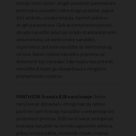
moraju osim cijena i drugih poslovnih parametara
prethodno uskladiti i neke druge podatke, poput
šifri artikala, oznaka lokacija, mjernih jedinica i
drugih parametara. Cijeli automatizirani proces
obrade narudžbi uključuje izradu standardiziranih
dokumenata, od elektronske narudžbe,
otpremnice, potvrde narudžbe do elektronskog
računa. Nakon izdane narudžbe priprema se
dokument koji dobavljač šalje kupcu kao potvrdu
narudžbe ili kojim ga obavještava o mogućim
promjenama u isporuci.
PANTHEON Granula B2B naručivanje
Online
naručivanje dobavljaču omogućuje da njihovi
partneri sami kreiraju narudžbe u veleprodajnom
poslovnom procesu. B2B naručivanje omogućuje
kreiranje narudžbi na temelju ugovornih odnosa,
prikaz stanja zaliha, otvorenih stavki i rokova