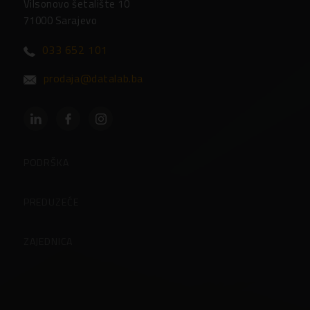
Vilsonovo šetalište 10
71000 Sarajevo
033 652 101
prodaja@datalab.ba
PODRŠKA
Partneri
PREDUZEĆE
Često postavljena pitanja
O preduzeću
ZAJEDNICA
Kontakti
Korisničke stranice
Zaposlenje u Datalabu
Blog