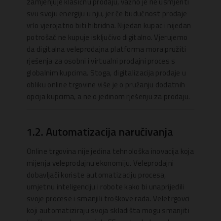
zamjenjuje klasičnu prodaju, važno je ne usmjeriti
svu svoju energiju u nju, jer će budućnost prodaje
vrlo vjerojatno biti hibridna. Nijedan kupac i nijedan
potrošač ne kupuje isključivo digitalno. Vjerujemo
da digitalna veleprodajna platforma mora pružiti
rješenja za osobni i virtualni prodajni proces s
globalnim kupcima. Stoga, digitalizacija prodaje u
obliku online trgovine više je o pružanju dodatnih
opcija kupcima, a ne o jedinom rješenju za prodaju.
1.2. Automatizacija naručivanja
Online trgovina nije jedina tehnološka inovacija koja
mijenja veleprodajnu ekonomiju. Veleprodajni
dobavljači koriste automatizaciju procesa,
umjetnu inteligenciju i robote kako bi unaprijedili
svoje procese i smanjili troškove rada. Veletrgovci
koji automatiziraju svoja skladišta mogu smanjiti