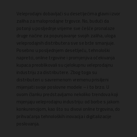
Veleprodajni dobavljači su desetljećima glavni izvor
zaliha za maloprodajne trgovce. No, budući da
potonji u posljednje vrijeme sve češće pronalaze
druge načine za popunjavanje svojih zaliha, uloga
veleprodajnih distributera sve se brže smanjuje.
Posebno u posljednjem desetljeću, tehnološki
napretci, online trgovine i promjenjiva očekivanja
kupaca preoblikovali su cjelokupnu veleprodajnu
industriju za distributere. Zbog toga su
distributeri u savremenom vremenu prisiljeni
mijenjati svoje poslovne modele – i to brzo. U
ovom članku predstavljamo nekoliko trendova koji
mijenjaju veleprodajnu industriju: od borbe s jakom
konkurencijom, kao što su divovi online trgovina, do
prihvaćanja tehnoloških inovacija i digitalizacije
poslovanja.