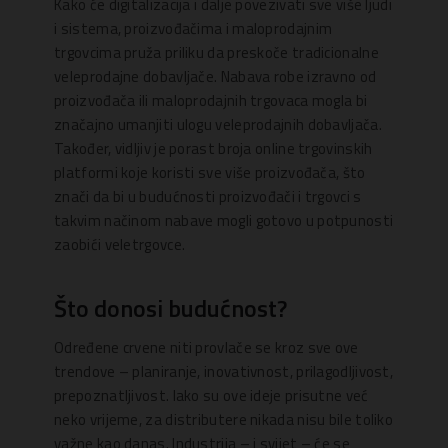
Kako će digitalizacija i dalje povezivati sve više ljudi
i sistema, proizvođačima i maloprodajnim
trgovcima pruža priliku da preskoče tradicionalne
veleprodajne dobavljače. Nabava robe izravno od
proizvođača ili maloprodajnih trgovaca mogla bi
značajno umanjiti ulogu veleprodajnih dobavljača.
Također, vidljiv je porast broja online trgovinskih
platformi koje koristi sve više proizvođača, što
znači da bi u budućnosti proizvođači i trgovci s
takvim načinom nabave mogli gotovo u potpunosti
zaobići veletrgovce.
Što donosi budućnost?
Određene crvene niti provlače se kroz sve ove
trendove – planiranje, inovativnost, prilagodljivost,
prepoznatljivost. Iako su ove ideje prisutne već
neko vrijeme, za distributere nikada nisu bile toliko
važne kao danas. Industrija – i svijet – će se