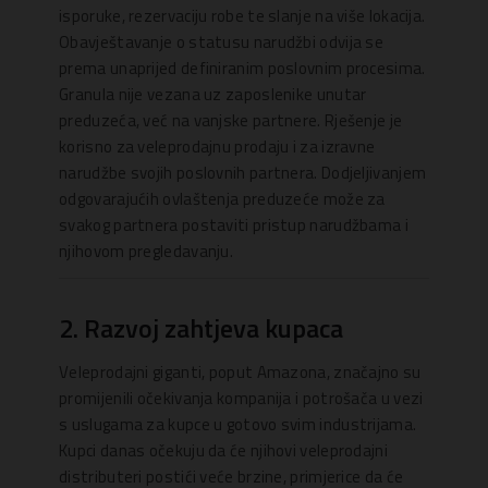
isporuke, rezervaciju robe te slanje na više lokacija.
Obavještavanje o statusu narudžbi odvija se
prema unaprijed definiranim poslovnim procesima.
Granula nije vezana uz zaposlenike unutar
preduzeća, već na vanjske partnere. Rješenje je
korisno za veleprodajnu prodaju i za izravne
narudžbe svojih poslovnih partnera. Dodjeljivanjem
odgovarajućih ovlaštenja preduzeće može za
svakog partnera postaviti pristup narudžbama i
njihovom pregledavanju.
2. Razvoj zahtjeva kupaca
Veleprodajni giganti, poput Amazona, značajno su
promijenili očekivanja kompanija i potrošača u vezi
s uslugama za kupce u gotovo svim industrijama.
Kupci danas očekuju da će njihovi veleprodajni
distributeri postići veće brzine, primjerice da će