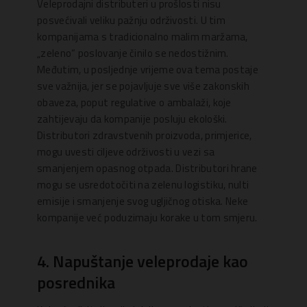
Veleprodajni distributeri u prošlosti nisu
posvećivali veliku pažnju održivosti. U tim
kompanijama s tradicionalno malim maržama,
„zeleno“ poslovanje činilo se nedostižnim.
Međutim, u posljednje vrijeme ova tema postaje
sve važnija, jer se pojavljuje sve više zakonskih
obaveza, poput regulative o ambalaži, koje
zahtijevaju da kompanije posluju ekološki.
Distributori zdravstvenih proizvoda, primjerice,
mogu uvesti ciljeve održivosti u vezi sa
smanjenjem opasnog otpada. Distributori hrane
mogu se usredotočiti na zelenu logistiku, nulti
emisije i smanjenje svog ugljičnog otiska. Neke
kompanije već poduzimaju korake u tom smjeru.
4. Napuštanje veleprodaje kao
posrednika