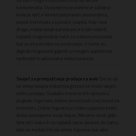
za sve i mogu ih dostaviti brže od većine
konkurenata. Ova prijetnja posebno je ozbiljna
kada je riječ o komercijaliziranim proizvodima,
poput materijala za pisače i papira. Kao i sva
druga, maloprodajna preduzeća traže najbrži,
najlakši i najpovoljniji način za nabavu proizvoda
koji su im potrebni za poslovanje. U tome su
digitalni trgovinski giganti u mnogim aspektima
nadmašili tradicionalne veleprodavače.
Savjet za premještanje prodaje na web
Čini se da
se veleprodajna industrija gotovo ne može izbjeći
onlinu prodaju. Svakako moramo biti oprezni u
pogledu toga kako želimo predstaviti svoj brand na
internetu. Online trgovina je toliko uspješna koliko
dobro poznajemo svoje kupce. Moramo znati gdje
žele biti i kako ih na najlakši način dovesti do tamo.
Iako se možda čini da online trgovina sve više