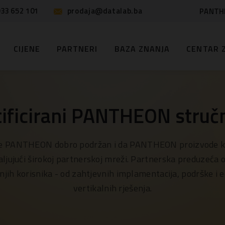
33 652 101
prodaja@datalab.ba
PANTH
CIJENE
PARTNERI
BAZA ZNANJA
CENTAR 
tificirani PANTHEON stručn
 je PANTHEON dobro podržan i da PANTHEON proizvode kor
aljujući širokoj partnerskoj mreži. Partnerska preduzeća o
jnjih korisnika - od zahtjevnih implamentacija, podrške i e
vertikalnih rješenja.