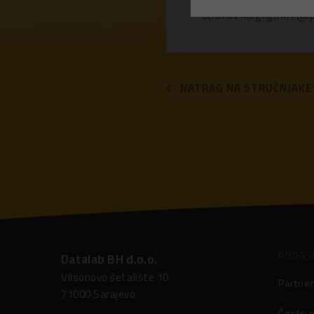
dubravka.grginov@
NATRAG NA STRUČNJAKE
PODRŠ
Datalab BH d.o.o.
Vilsonovo šetalište 10
Partner
71000 Sarajevo
Često p