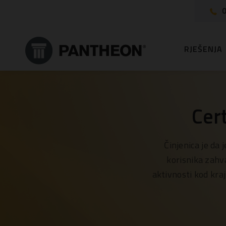
0
RJEŠENJA
Cer
Činjenica je da
korisnika zahv
aktivnosti kod kra