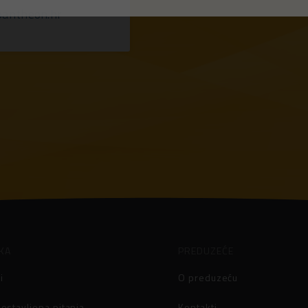
pantheon.hr
KA
PREDUZEĆE
i
O preduzeću
ostavljena pitanja
Kontakti