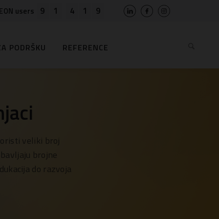
9
1
4
1
9
EON users
ZA PODRŠKU
REFERENCE
jaci
isti veliki broj
bavljaju brojne
dukacija do razvoja